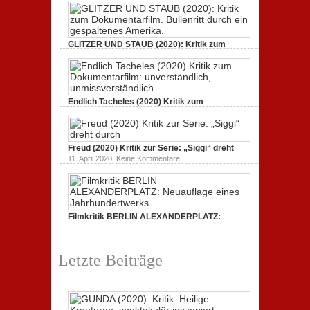
GUNDA
(2020):
Kritik.
Heilige
Kreaturen,
GLITZER UND STAUB (2020): Kritik zum
spektakulär
Dokumentarfilm.
inszeniert.
zu
3. Oktober 2020,
Keine Kommentare
GLITZER
UND
STAUB
(2020):
Endlich Tacheles (2020) Kritik zum
Kritik
Dokumentarfilm: unverständlich,
zum
zu
19. Mai 2020,
Keine Kommentare
Dokumentarfilm.
Endlich
Bullenritt
Tacheles
durch
Freud (2020) Kritik zur Serie: „Siggi“ dreht
(2020)
ein
Kritik
zu
gespaltenes
11. April 2020,
Keine Kommentare
zum
Freud
Amerika.
Dokumentarfilm:
(2020)
unverständlich,
Kritik
unmissverständlich.
zur
Serie:
„Siggi“
Filmkritik BERLIN ALEXANDERPLATZ:
dreht
durch
Neuauflage eines Jahrhundertwerks
zu
1. März 2020,
Keine Kommentare
Filmkritik
Letzte Beiträge
BERLIN
ALEXANDERPLATZ:
Neuauflage
eines
Jahrhundertwerks