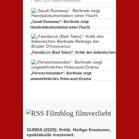
zu
1. März 2020,
Keine Kommentare
eines
Filmkritik
Jahrhundertwerks
SIBERIA:
Die
Geister
tanzen
„Saudi Runaway“: Berlinale zeigt
weiter
Handydokumentation einer Flucht
zu
27. Februar 2020,
Keine Kommentare
„Saudi
Runaway“:
Berlinale
zeigt
Handydokumentation
„Favolacce (Bad Tales)“: Kritik des italienischen
einer
Berlinale-Beitrags der Brüder D’Innocenzo
Flucht
zu
25. Februar 2020,
Keine Kommentare
„Favolacce
(Bad
„Persischstunden“: Berlinale zeigt
Tales)“:
Kritik
ungewöhnliches Holocaust-Drama
des
zu
23. Februar 2020,
Keine Kommentare
italienischen
„Persischstunden“:
Berlinale-
Berlinale
Beitrags
zeigt
der
ungewöhnliches
Brüder
Holocaust-
D’Innocenzo
Drama
Filmblog filmverliebt
GUNDA (2020): Kritik. Heilige Kreaturen,
spektakulär inszeniert.