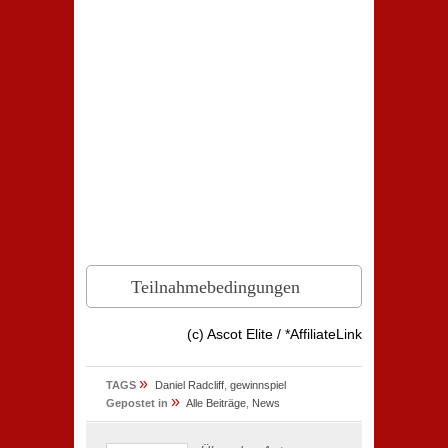
Teilnahmebedingungen
(c) Ascot Elite / *AffiliateLink
»
TAGS
Daniel Radcliff
,
gewinnspiel
»
Gepostet in
Alle Beiträge
,
News