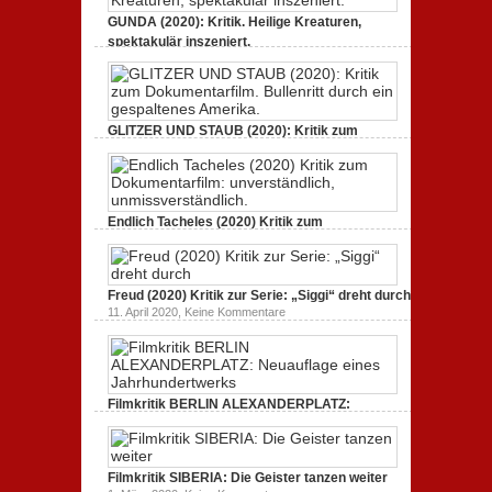
GUNDA (2020): Kritik. Heilige Kreaturen,
spektakulär inszeniert.
zu
21. April 2021,
Keine Kommentare
GUNDA
(2020):
Kritik.
Heilige
Kreaturen,
GLITZER UND STAUB (2020): Kritik zum
spektakulär
Dokumentarfilm. Bullenritt durch ein
inszeniert.
gespaltenes Amerika.
zu
3. Oktober 2020,
Keine Kommentare
GLITZER
UND
Endlich Tacheles (2020) Kritik zum
STAUB
(2020):
Dokumentarfilm: unverständlich,
Kritik
unmissverständlich.
zum
zu
19. Mai 2020,
Keine Kommentare
Dokumentarfilm.
Endlich
Bullenritt
Freud (2020) Kritik zur Serie: „Siggi“ dreht durch
Tacheles
durch
zu
11. April 2020,
Keine Kommentare
(2020)
ein
Freud
Kritik
gespaltenes
(2020)
zum
Amerika.
Kritik
Dokumentarfilm:
zur
unverständlich,
Serie:
unmissverständlich.
„Siggi“
Filmkritik BERLIN ALEXANDERPLATZ:
dreht
durch
Neuauflage eines Jahrhundertwerks
zu
1. März 2020,
Keine Kommentare
Filmkritik
BERLIN
Filmkritik SIBERIA: Die Geister tanzen weiter
ALEXANDERPLATZ:
Neuauflage