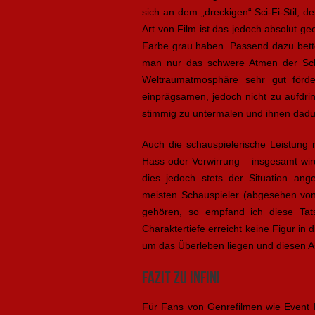
sich an dem „dreckigen“ Sci-Fi-Stil, d
Art von Film ist das jedoch absolut g
Farbe grau haben. Passend dazu bettet
man nur das schwere Atmen der Sch
Weltraumatmosphäre sehr gut förder
einprägsamen, jedoch nicht zu aufdri
stimmig zu untermalen und ihnen dadur
Auch die schauspielerische Leistung r
Hass oder Verwirrung – insgesamt wird
dies jedoch stets der Situation an
meisten Schauspieler (abgesehen v
gehören, so empfand ich diese Tat
Charaktertiefe erreicht keine Figur i
um das Überleben liegen und diesen As
Fazit zu Infini
Für Fans von Genrefilmen wie Event 