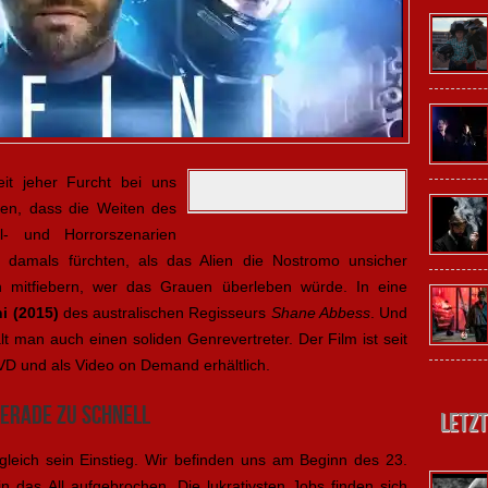
it jeher Furcht bei uns
n, dass die Weiten des
l- und Horrorszenarien
 damals fürchten, als das Alien die Nostromo unsicher
 mitfiebern, wer das Grauen überleben würde. In eine
ni (2015)
des australischen Regisseurs
Shane Abbess
. Und
lt man auch einen soliden Genrevertreter. Der Film ist seit
VD und als Video on Demand erhältlich.
gerade zu schnell
Letzt
gleich sein Einstieg. Wir befinden uns am Beginn des 23.
n das All aufgebrochen. Die lukrativsten Jobs finden sich