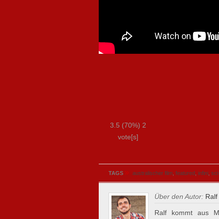
3.5
(70%)
2
vote[s]
»
TAGS
australischer film
,
featured
,
infini
,
sci-
Über den Autor:
Ralf
Ralf kommt aus Mü