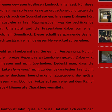
er einen gewissen trostlosen Eindruck hinterlässt. Für diese
eeignet- man sollte nur keine zu große Abneigung gegen die
 sich auch die Soundkulisse ein. In einigen Dialogen hört
auspieler in ihren Raumanzügen, was die bedrückende
t. Unterstützt wird die Präsentation dabei von einem
nglichem Soundtrack. Dieser schafft es spannende Szenen
ch zusätzlich einen gewissen Nervenkitzel zu verleihen.
eiht sich hierbei mit ein. Sei es nun Anspannung, Furcht,
 ein breites Repertoire an Emotionen gezeigt. Dabei wirkt
gemessen und nicht übertrieben. Bedenkt man, dass die
on
Luke Hemsworth
) nicht zu den bekanntesten ihrer Zunft
sache durchaus beeindruckend. Zugegeben, die größte
n diesem Film. Doch der Fokus soll auch eher auf dem Kampf
pekt können alle Charaktere vermitteln.
Horizon ist
Infini
quasi ein Muss. Hat man sich durch den