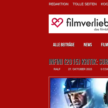
REDAKTION
TOLLE SEITEN
KOO
Alle Beiträge
News
Film
Infini (2015) Kritik: S
RALF
27. OKTOBER 2015
0 CO