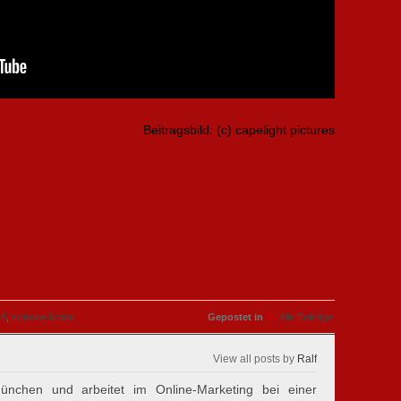
Beitragsbild: (c) capelight pictures
»
fi
,
science-fiction
Gepostet in
Alle Beiträge
View all posts by
Ralf
nchen und arbeitet im Online-Marketing bei einer