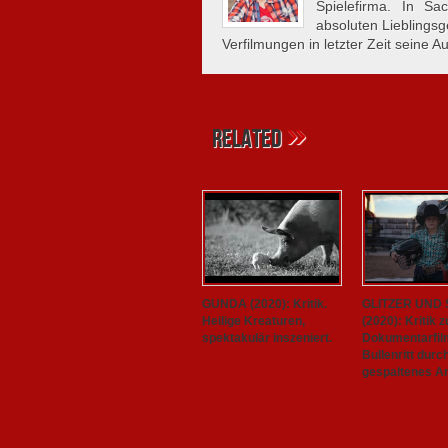
Spielefirma. In S
absoluten Lieblings
Verfilmungen in letzter Zeit seine A
»
Related
GUNDA (2020): Kritik.
GLITZER UND
Heilige Kreaturen,
(2020): Kritik 
spektakulär inszeniert.
Dokumentarfil
Bullenritt durc
gespaltenes A