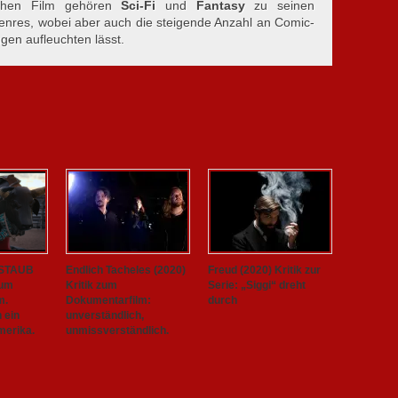
achen Film gehören
Sci-Fi
und
Fantasy
zu seinen
genres, wobei aber auch die steigende Anzahl an Comic-
ugen aufleuchten lässt.
 STAUB
Endlich Tacheles (2020)
Freud (2020) Kritik zur
zum
Kritik zum
Serie: „Siggi“ dreht
m.
Dokumentarfilm:
durch
h ein
unverständlich,
merika.
unmissverständlich.