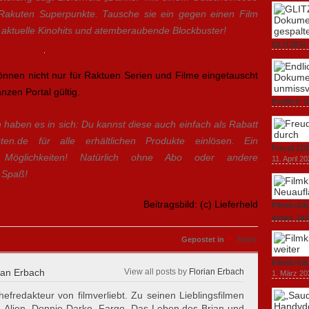
 Rakuten Superpunkte. Tausche sie ein gegen einen Film
f aktuelle Kinohits und atemberaubende Blockbuster!
GLITZER 
Dokumenta
Amerika.
önnen nicht nur für Raktuen Serien und Filme eingetauscht
3. Oktober
zen Portal gültig.
Endlich T
unverstän
haben es in sich: Du kannst diese auch einfach als Rabatt
19. Mai 20
en.de für alle erhältlichen Produkte einlösen. Ein
Freud (20
e Möglichkeiten! Natürlich ohne Abo oder andere
11. April 2
l Spaß!
Beitragsbild: (c) Lieferheld
Filmkrit
eines Ja
1. März 20
»
Gepostet in
News
Filmkriti
ian Erbach
View all posts by
Florian Erbach
1. März 20
hefredakteur von filmverliebt. Zu seinen Lieblingsfilmen
, Alien, Donnie Darko, Fargo, Das Leben des Brian und