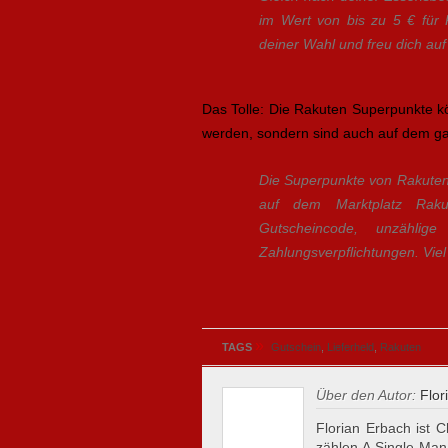
im Wert von bis zu 5 € für
deiner Wahl und freu dich au
Das Tolle: Die Rakuten Superpunkte k
werden, sondern sind auch auf dem gan
Die Superpunkte von Rakuten 
auf dem Marktplatz Rakut
Gutscheincode, unzählig
Zahlungsverpflichtungen. Vie
»
TAGS
Gutschein
,
Lieferheld
,
Rakuten
Über den Autor:
Flor
Florian Erbach ist C
zählen A Single Man