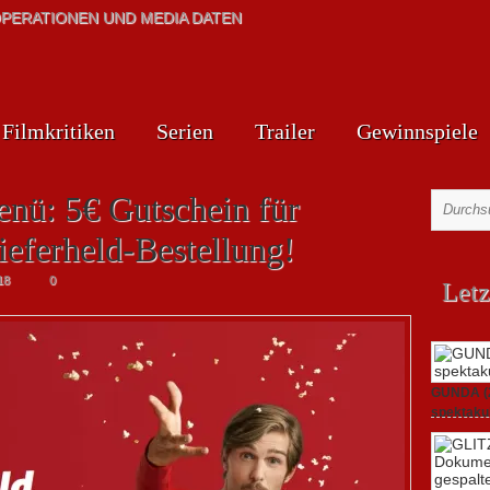
PERATIONEN UND MEDIA DATEN
Filmkritiken
Serien
Trailer
Gewinnspiele
enü: 5€ Gutschein für
ieferheld-Bestellung!
18
0
Letz
GUNDA (20
spektakul
21. April 2