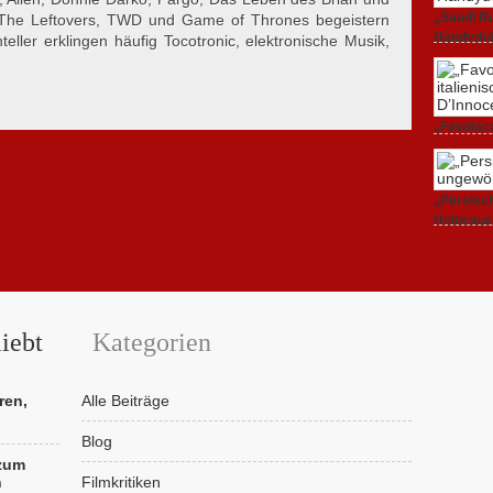
„Saudi Ru
 The Leftovers, TWD und Game of Thrones begeistern
Handydok
eller erklingen häufig Tocotronic, elektronische Musik,
27. Februa
„Favolacc
Berlinale
25. Februa
„Persisch
Holocaus
23. Februa
iebt
Kategorien
ren,
Alle Beiträge
Blog
 zum
n
Filmkritiken