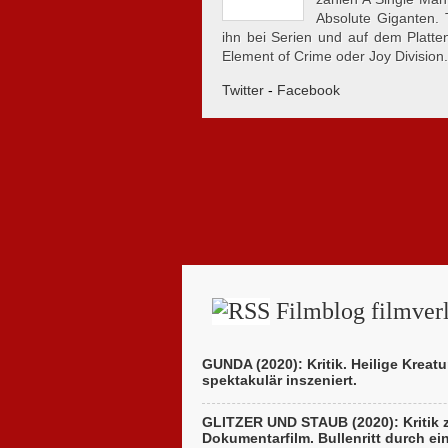
Absolute Giganten.
ihn bei Serien und auf dem Plattent
Element of Crime oder Joy Division.
Twitter
-
Facebook
Filmblog filmverl
GUNDA (2020): Kritik. Heilige Kreatu
spektakulär inszeniert.
GLITZER UND STAUB (2020): Kritik
Dokumentarfilm. Bullenritt durch ei