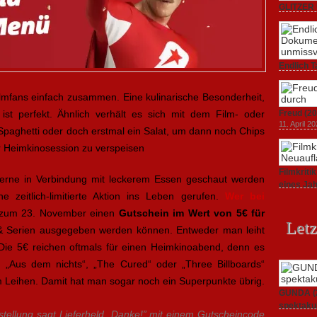
GLITZER 
Dokument
3. Oktober
Endlich T
unverstän
19. Mai 20
ilmfans einfach zusammen. Eine kulinarische Besonderheit,
 ist perfekt. Ähnlich verhält es sich mit dem Film- oder
Freud (20
11. April 2
Spaghetti oder doch erstmal ein Salat, um dann noch Chips
 Heimkinosession zu verspeisen
Filmkrit
gerne in Verbindung mit leckerem Essen geschaut werden
eines Ja
zeitlich-limitierte Aktion ins Leben gerufen.
Wer bei
1. März 20
 zum 23. November einen
Gutschein im Wert von 5€ für
Letz
 & Serien ausgegeben werden können. Entweder man leiht
 Die 5€ reichen oftmals für einen Heimkinoabend, denn es
“, „Aus dem nichts“, „The Cured“ oder „Three Billboards“
m Leihen. Damit hat man sogar noch ein Superpunkte übrig.
GUNDA (20
spektakul
tellung sagt Lieferheld „Danke!” mit einem Gutscheincode
21. April 2