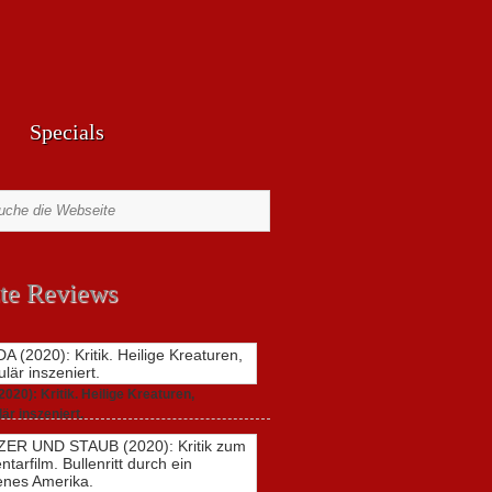
Specials
te Reviews
20): Kritik. Heilige Kreaturen,
är inszeniert.
zu
021,
Keine Kommentare
GUNDA
(2020):
Kritik.
Heilige