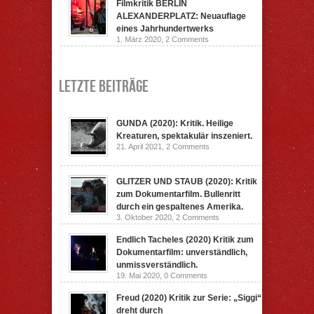
Filmkritik BERLIN
ALEXANDERPLATZ: Neuauflage
eines Jahrhundertwerks
1. März 2020,
2 Comments
Letzte Beiträge
GUNDA (2020): Kritik. Heilige
Kreaturen, spektakulär inszeniert.
21. April 2021,
2 Comments
GLITZER UND STAUB (2020): Kritik
zum Dokumentarfilm. Bullenritt
durch ein gespaltenes Amerika.
3. Oktober 2020,
2 Comments
Endlich Tacheles (2020) Kritik zum
Dokumentarfilm: unverständlich,
unmissverständlich.
19. Mai 2020,
0 Comments
Freud (2020) Kritik zur Serie: „Siggi“
dreht durch