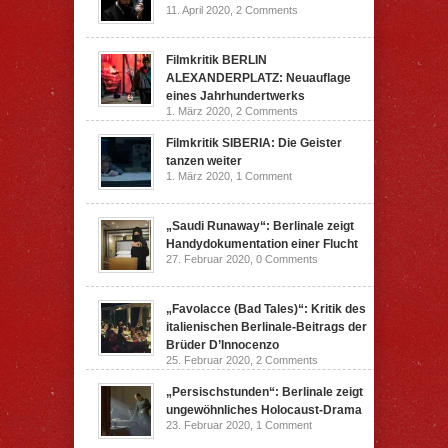
11. April 2020,
2 Comments
Filmkritik BERLIN
ALEXANDERPLATZ: Neuauflage
eines Jahrhundertwerks
1. März 2020,
2 Comments
Filmkritik SIBERIA: Die Geister
tanzen weiter
1. März 2020,
1 Comment
„Saudi Runaway“: Berlinale zeigt
Handydokumentation einer Flucht
27. Februar 2020,
0 Comments
„Favolacce (Bad Tales)“: Kritik des
italienischen Berlinale-Beitrags der
Brüder D’Innocenzo
25. Februar 2020,
2 Comments
„Persischstunden“: Berlinale zeigt
ungewöhnliches Holocaust-Drama
23. Februar 2020,
1 Comment