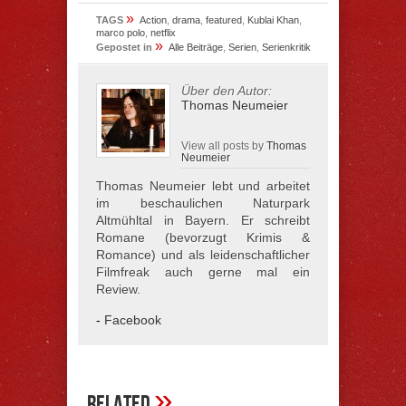
»
TAGS
Action
,
drama
,
featured
,
Kublai Khan
,
marco polo
,
netflix
»
Gepostet in
Alle Beiträge
,
Serien
,
Serienkritik
Über den Autor:
Thomas Neumeier
View all posts by
Thomas
Neumeier
Thomas Neumeier lebt und arbeitet
im beschaulichen Naturpark
Altmühltal in Bayern. Er schreibt
Romane (bevorzugt Krimis &
Romance) und als leidenschaftlicher
Filmfreak auch gerne mal ein
Review.
-
Facebook
»
Related