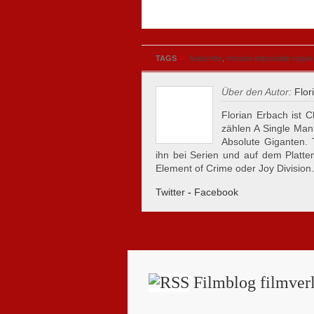
»
TAGS
featurette
,
mission impossible rogue 
Über den Autor:
Flor
Florian Erbach ist C
zählen A Single Man
Absolute Giganten.
ihn bei Serien und auf dem Plattent
Element of Crime oder Joy Division.
Twitter
-
Facebook
Filmblog filmverl