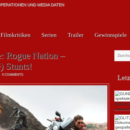
PERATIONEN UND MEDIA DATEN
Filmkritiken
Serien
Trailer
Gewinnspiele
e: Rogue Nation –
) Stunts!
0 COMMENTS
Letz
GUNDA (20
spektakul
21. April 2