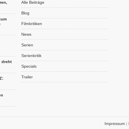
ren,
Alle Beiträge
Blog
 zum
n
Filmkritiken
News
Serien
Serienkritik
“ dreht
Specials
Trailer
Z:
s
en
Impressum
|