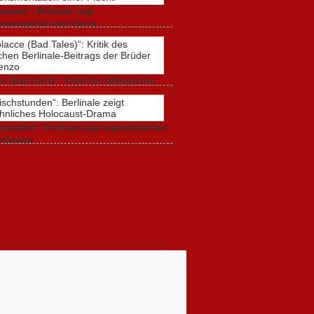
naway“: Berlinale zeigt
umentation einer Flucht
r 2020,
0 Comments
e (Bad Tales)“: Kritik des italienischen
-Beitrags der Brüder D’Innocenzo
r 2020,
2 Comments
stunden“: Berlinale zeigt ungewöhnliches
t-Drama
r 2020,
1 Comment