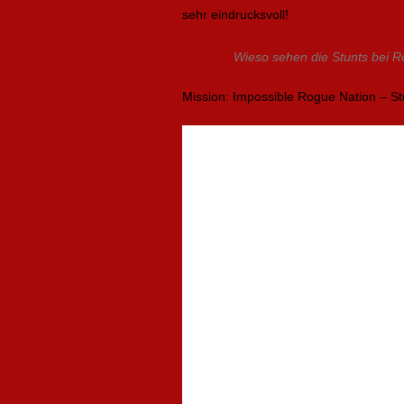
sehr eindrucksvoll!
Wieso sehen die Stunts bei Ro
Mission: Impossible Rogue Nation – St