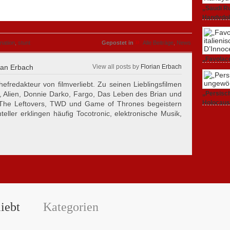
„Saudi Ru
Handydok
27. Februa
»
nation
,
stunt
Gepostet in
Alle Beiträge
,
News
„Favolacc
ian Erbach
View all posts by
Florian Erbach
Berlinale
25. Februa
hefredakteur von filmverliebt. Zu seinen Lieblingsfilmen
, Alien, Donnie Darko, Fargo, Das Leben des Brian und
„Persisch
Holocaus
 The Leftovers, TWD und Game of Thrones begeistern
23. Februa
eller erklingen häufig Tocotronic, elektronische Musik,
iebt
Kategorien