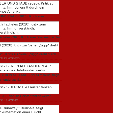
UND STAUB (2020): Kritik zum
rfilm. Bullenritt durch ein gespaltenes
 2020,
2 Comments
acheles (2020) Kritik zum Dokumentarfilm:
dlich, unmissverständlich.
20,
0 Comments
20) Kritik zur Serie: „Siggi“ dreht durch
020,
2 Comments
ik BERLIN ALEXANDERPLATZ: Neuauflage
hrhundertwerks
20,
2 Comments
k SIBERIA: Die Geister tanzen weiter
20,
1 Comment