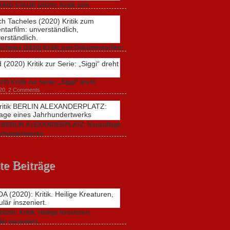
UND STAUB (2020): Kritik zum
arfilm.
 2020,
2 Comments
acheles (2020) Kritik zum Dokumentarfilm:
dlich,
20,
0 Comments
20) Kritik zur Serie: „Siggi“ dreht
020,
2 Comments
ik BERLIN ALEXANDERPLATZ: Neuauflage
hrhundertwerks
20,
2 Comments
te Beiträge
20): Kritik. Heilige Kreaturen,
är inszeniert.
021,
2 Comments