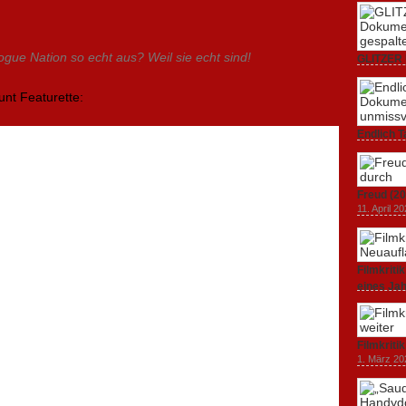
gue Nation so echt aus? Weil sie echt sind!
GLITZER 
Dokumenta
Amerika.
unt Featurette:
3. Oktober
Endlich T
unverstän
19. Mai 20
Freud (20
11. April 2
Filmkrit
eines Ja
1. März 20
Filmkriti
1. März 20