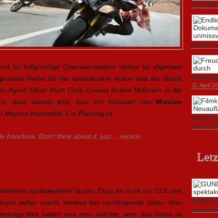
GLITZER 
Dokument
3. Oktober
Endlich T
unverstän
19. Mai 20
icht für tiefgründige Charakterstudien stehen ist allgemein
possible-Reihe für die spektakuläre Action und die Stunts
Freud (20
11. April 2
n Agent Ethan Hunt (Tom Cruise) locken Millionen in die
h, dass bereits jetzt, kurz vor Kinostart von
Mission
in Mission Impossible 6 in Planung ist.
Filmkrit
eines Ja
1. März 20
 franchise. Don't think about it, just… rejoice.
Letz
 28, 2015
erwähnten spektakulären Stunts. Dass da nicht nur CGI zum
GUNDA (20
tunts selber macht, beweist das nachfolgende Video. Man
spektakul
toligy-Mist halten was man möchte, aber das Video ist
21. April 2