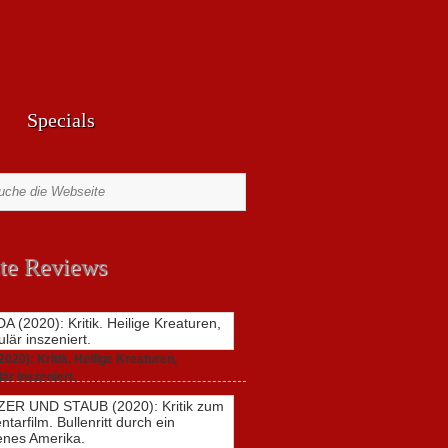
Specials
te Reviews
20): Kritik. Heilige Kreaturen,
är inszeniert.
021,
2 Comments