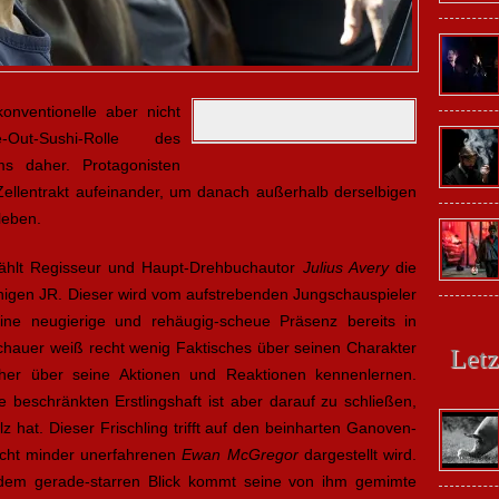
nventionelle aber nicht
Out-Sushi-Rolle des
ilms daher. Protagonisten
– Zellentrakt aufeinander, um danach außerhalb derselbigen
leben.
erzählt Regisseur und Haupt-Drehbuchautor
Julius Avery
die
igen JR. Dieser wird vom aufstrebenden Jungschauspieler
ine neugierige und rehäugig-scheue Präsenz bereits in
chauer weiß recht wenig Faktisches über seinen Charakter
Letz
her über seine Aktionen und Reaktionen kennenlernen.
 beschränkten Erstlingshaft ist aber darauf zu schließen,
z hat. Dieser Frischling trifft auf den beinharten Ganoven-
icht minder unerfahrenen
Ewan McGregor
dargestellt wird.
d dem gerade-starren Blick kommt seine von ihm gemimte