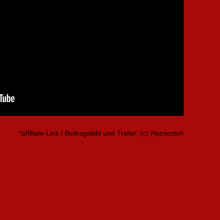
*affiliate-Link / Beitragsbild und Trailer: (c)
Hopscotch