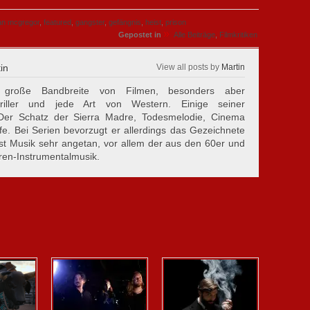
n mcgregor
,
featured
,
gangster
,
gefängnis
,
heist
,
prison
»
Gepostet in
Alle Beiträge
,
Filmkritiken
in
View all posts by
Martin
große Bandbreite von Filmen, besonders aber
riller und jede Art von Western. Einige seiner
d Der Schatz der Sierra Madre, Todesmelodie, Cinema
fe. Bei Serien bevorzugt er allerdings das Gezeichnete
st Musik sehr angetan, vor allem der aus den 60er und
ren-Instrumentalmusik.