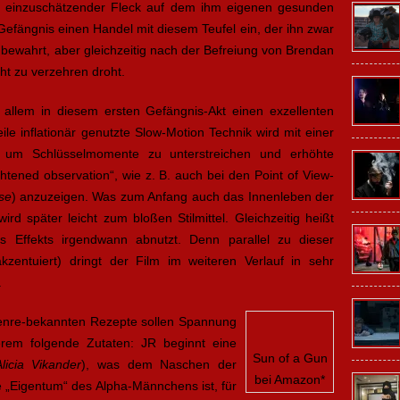
oll einzuschätzender Fleck auf dem ihm eigenen gesunden
efängnis einen Handel mit diesem Teufel ein, der ihn zwar
 bewahrt, aber gleichzeitig nach der Befreiung von Brendan
icht zu verzehren droht.
 allem in diesem ersten Gefängnis-Akt einen exzellenten
eile inflationär genutzte Slow-Motion Technik wird mit einer
, um Schlüsselmomente zu unterstreichen und erhöhte
tened observation“, wie z. B. auch bei den Point of View-
se
) anzuzeigen. Was zum Anfang auch das Innenleben der
rd später leicht zum bloßen Stilmittel. Gleichzeitig heißt
 Effekts irgendwann abnutzt. Denn parallel zu dieser
zentuiert) dringt der Film im weiteren Verlauf in sehr
.
genre-bekannten Rezepte sollen Spannung
rem folgende Zutaten: JR beginnt eine
Sun of a Gun
Alicia Vikander
), was dem Naschen der
bei Amazon
*
 „Eigentum“ des Alpha-Männchens ist, für