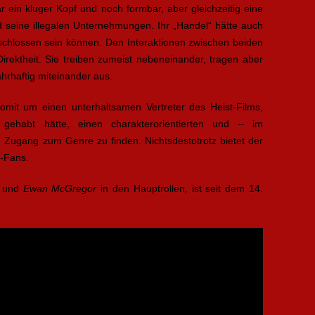
r ein kluger Kopf und noch formbar, aber gleichzeitig eine
d seine illegalen Unternehmungen. Ihr „Handel“ hätte auch
schlossen sein können. Den Interaktionen zwischen beiden
irektheit. Sie treiben zumeist nebeneinander, tragen aber
hrhaftig miteinander aus.
omit um einen unterhaltsamen Vertreter des Heist-Films,
l gehabt hätte, einen charakterorientierten und – im
n Zugang zum Genre zu finden. Nichtsdestotrotz bietet der
e-Fans.
s
und
Ewan McGregor
in den Hauptrollen
,
ist seit dem 14.