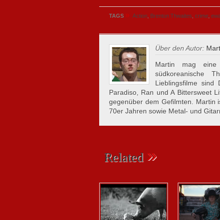
»
TAGS
Action
,
Brenton Thwaites
,
crime
,
ewa
Über den Autor:
Mart
Martin mag eine 
südkoreanische Th
Lieblingsfilme sin
Paradiso, Ran und A Bittersweet Li
gegenüber dem Gefilmten. Martin i
70er Jahren sowie Metal- und Gitar
»
Related