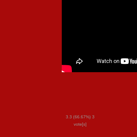
3.3
(66.67%)
3
vote[s]