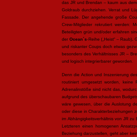
das JR und Brendan – kaum aus dem G
Goldraub durchziehen. Verrat und Lüg
Fassade. Der angehende große Coup 
Crew-Mitglieder rekrutiert werden: 
Beteiligten grün und/oder erfahren si
der
Ocean´s
-Reihe („Heist“ – Raub)
.
G
und riskanter Coups doch etwas gezw
besonders des Verhältnisses JR – Bre
und logisch integrierbarer geworden.
Denn die Action und Inszenierung des
routiniert umgesetzt worden, keine 
Adrenalinstöße sind nicht das, wodur
aufgrund des überschaubaren Budgets)
wäre gewesen, über die Auslotung der
oder diese in Charakterbeziehungen z
im Abhängigkeitsverhältnis von JR zu
Letzteren einen homogenen Ansatzpu
Beziehung darzustellen, geht aber ke