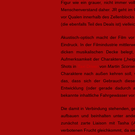
Figur wie ein grauer, nicht immer v
Menschenverstand daher. JR geht im G
vor Qualen innerhalb des Zellenblocks
(die ebenfalls Teil des Deals ist) vielle
Akustisch-optisch macht der Film vor
Eindruck. In der Filmindustrie mittlerw
dicken musikalischen Decke belegt
Aufmerksamkeit der Charaktere („heigh
Shots in
Taxi Driver
von
Martin Scorse
Charaktere nach außen kehren soll, wi
das, dass sich der Gebrauch dieses
Entwicklung (oder gerade dadurch ak
bekannte inhaltliche Fahrgewässer vor
Die damit in Verbindung stehenden, 
aufbauen und beinhalten unter ande
zunächst zarte Liaison mit Tasha (
verbotenen Frucht gleichkommt, da sie