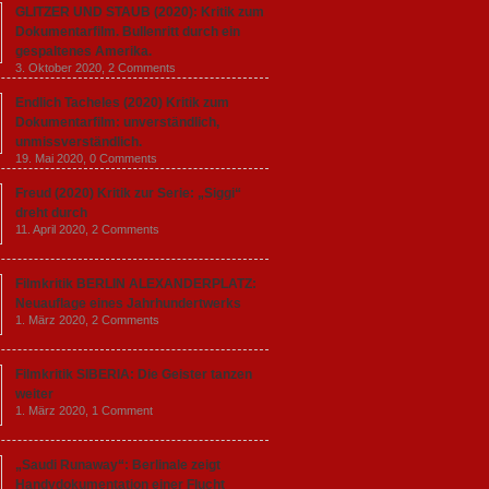
GLITZER UND STAUB (2020): Kritik zum
Dokumentarfilm. Bullenritt durch ein
gespaltenes Amerika.
3. Oktober 2020,
2 Comments
Endlich Tacheles (2020) Kritik zum
Dokumentarfilm: unverständlich,
unmissverständlich.
19. Mai 2020,
0 Comments
Freud (2020) Kritik zur Serie: „Siggi“
dreht durch
11. April 2020,
2 Comments
Filmkritik BERLIN ALEXANDERPLATZ:
Neuauflage eines Jahrhundertwerks
1. März 2020,
2 Comments
Filmkritik SIBERIA: Die Geister tanzen
weiter
1. März 2020,
1 Comment
„Saudi Runaway“: Berlinale zeigt
Handydokumentation einer Flucht