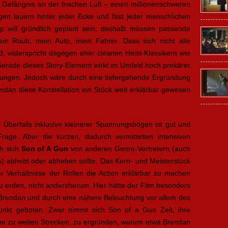
efängnis an der frischen Luft – einen millionenschweren
en lauern hinter jeder Ecke und fast jeder menschlichen
will gründlich geplant sein, deshalb müssen passende
Mein Raub, mein Auto, mein Fahrer. Dass sich nicht alle
nd, widerspricht dagegen eher cleanen Heist-Klassikern wie
erade dieses Story-Element wirkt im Umfeld hoch prekärer
ungen. Jedoch wäre durch eine tiefergehende Ergründung
ndan diese Konstellation ein Stück weit erklärbar gewesen
 Überfalls inklusive kleinerer Spannungsbögen ist gut und
Frage. Aber die kurzen, dadurch vermittelten intensiven
ch sich
Son of A Gun
von anderen Genre-Vertretern (auch
 abhebt oder abheben sollte. Das Kern- und Meisterstück
 Verhältnisse der Rollen die Action erklärbar zu machen
u erden, nicht andersherum. Hier hätte der Film besonders
 Brendan und durch eine nähere Beleuchtung vor allem des
nkt geboten. Zwar nimmt sich Son of a Gun Zeit, ihre
ine zu weiten Strecken, zu ergründen, warum etwa Brendan