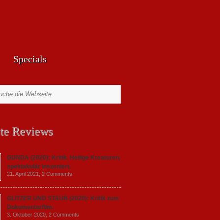
Specials
te Reviews
GUNDA (2020): Kritik. Heilige Kreaturen,
spektakulär inszeniert.
21. April 2021,
2 Comments
GLITZER UND STAUB (2020): Kritik zum
Dokumentarfilm.
3. Oktober 2020,
2 Comments