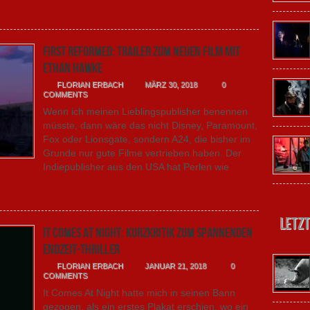
First Reformed: Trailer zum neuen Film mit
Ethan Hawke
FLORIAN ERBACH
MÄRZ 30, 2018
0
COMMENTS
Wenn ich meinen Lieblingspublisher benennen
müsste, dann wäre das nicht Disney, Paramount,
Fox oder Lionsgate, sondern A24, die bisher im
Grunde nur gute Filme vertrieben haben. Der
Indiepublisher aus den USA hat Perlen wie
Letzt
It Comes At Night: Kurzkritik zum spannenden
Endzeit-Thriller
FLORIAN ERBACH
JANUAR 21, 2018
0
COMMENTS
It Comes At Night hatte mich in seinen Bann
gezogen, als ein erstes Plakat erschien, wo ein