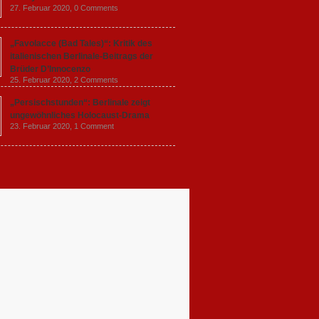
27. Februar 2020,
0 Comments
„Favolacce (Bad Tales)“: Kritik des
italienischen Berlinale-Beitrags der
Brüder D’Innocenzo
25. Februar 2020,
2 Comments
„Persischstunden“: Berlinale zeigt
ungewöhnliches Holocaust-Drama
23. Februar 2020,
1 Comment