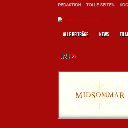
REDAKTION
TOLLE SEITEN
KOO
Alle Beiträge
News
Film
»
a24