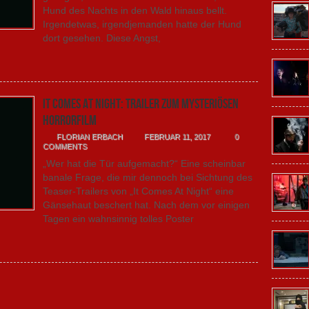
Hund des Nachts in den Wald hinaus bellt.
Irgendetwas, irgendjemanden hatte der Hund
dort gesehen. Diese Angst,
It Comes at Night: Trailer zum mysteriösen
Horrorfilm
FLORIAN ERBACH
FEBRUAR 11, 2017
0
COMMENTS
„Wer hat die Tür aufgemacht?“ Eine scheinbar
banale Frage, die mir dennoch bei Sichtung des
Teaser-Trailers von „It Comes At Night“ eine
Gänsehaut beschert hat. Nach dem vor einigen
Tagen ein wahnsinnig tolles Poster