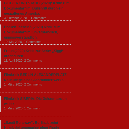
GLITZER UND STAUB (2020): Kritik zum
Dokumentarfilm. Bullenritt durch ein
gespaltenes Amerika.
3. Oktober 2020,
2 Comments
Endlich Tacheles (2020) Kritik zum
Dokumentarfilm: unverständlich,
unmissverständlich.
19. Mai 2020,
0 Comments
Freud (2020) Kritik zur Serie: „Siggi“
dreht durch
11. April 2020,
2 Comments
Filmkritik BERLIN ALEXANDERPLATZ:
Neuauflage eines Jahrhundertwerks
1. März 2020,
2 Comments
Filmkritik SIBERIA: Die Geister tanzen
weiter
1. März 2020,
1 Comment
„Saudi Runaway“: Berlinale zeigt
Handydokumentation einer Flucht