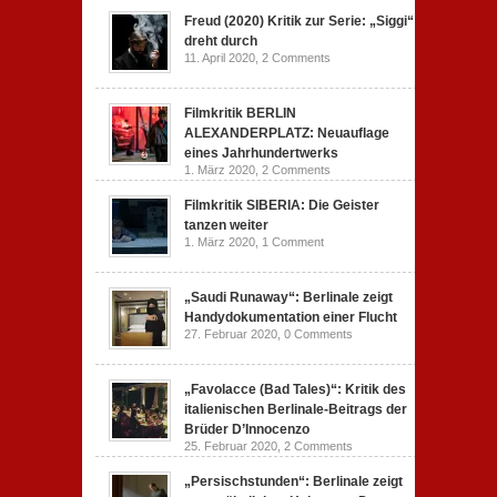
Freud (2020) Kritik zur Serie: „Siggi“
dreht durch
11. April 2020,
2 Comments
Filmkritik BERLIN
ALEXANDERPLATZ: Neuauflage
eines Jahrhundertwerks
1. März 2020,
2 Comments
Filmkritik SIBERIA: Die Geister
tanzen weiter
1. März 2020,
1 Comment
„Saudi Runaway“: Berlinale zeigt
Handydokumentation einer Flucht
27. Februar 2020,
0 Comments
„Favolacce (Bad Tales)“: Kritik des
italienischen Berlinale-Beitrags der
Brüder D’Innocenzo
25. Februar 2020,
2 Comments
„Persischstunden“: Berlinale zeigt