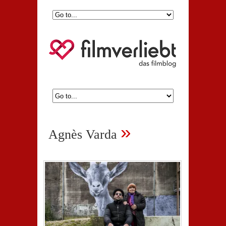
»
Agnès Varda