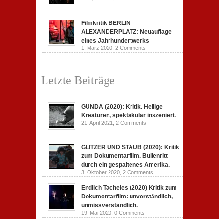
Filmkritik BERLIN
ALEXANDERPLATZ: Neuauflage
eines Jahrhundertwerks
1. März 2020,
2 Comments
Letzte Beiträge
GUNDA (2020): Kritik. Heilige
Kreaturen, spektakulär inszeniert.
21. April 2021,
2 Comments
GLITZER UND STAUB (2020): Kritik
zum Dokumentarfilm. Bullenritt
durch ein gespaltenes Amerika.
3. Oktober 2020,
2 Comments
Endlich Tacheles (2020) Kritik zum
Dokumentarfilm: unverständlich,
unmissverständlich.
19. Mai 2020,
0 Comments