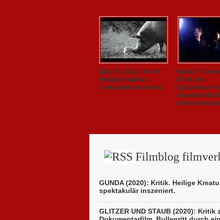
GUNDA (2020): Kritik.
Endlich Tachel
Heilige Kreaturen,
Kritik zum
spektakulär inszeniert.
Dokumentarfil
unverständlich
unmissverständ
Filmblog filmverl
GUNDA (2020): Kritik. Heilige Kreatu
spektakulär inszeniert.
GLITZER UND STAUB (2020): Kritik
Dokumentarfilm. Bullenritt durch ei