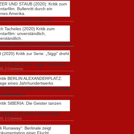
UND STAUB (2020): Kritik zum
rfilm. Bullenritt durch ein gespaltenes
 2020,
2 Comments
acheles (2020) Kritik zum Dokumentarfilm:
dlich, unmissverständlich.
20,
0 Comments
20) Kritik zur Serie: „Siggi“ dreht durch
020,
2 Comments
ik BERLIN ALEXANDERPLATZ: Neuauflage
hrhundertwerks
20,
2 Comments
k SIBERIA: Die Geister tanzen weiter
20,
1 Comment