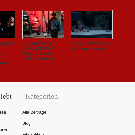
es (2020)
Filmkritik BERLIN
Filmkritik SIBERIA: Die
ALEXANDERPLATZ:
Geister tanzen weiter
m:
Neuauflage eines
,
Jahrhundertwerks
lich.
iebt
Kategorien
ren,
Alle Beiträge
Blog
 zum
n
Filmkritiken