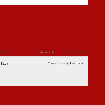
»
 Vague
Gepostet in
Alle Beiträge
,
Filmkritiken
 Bach
View all posts by
Lida Bach