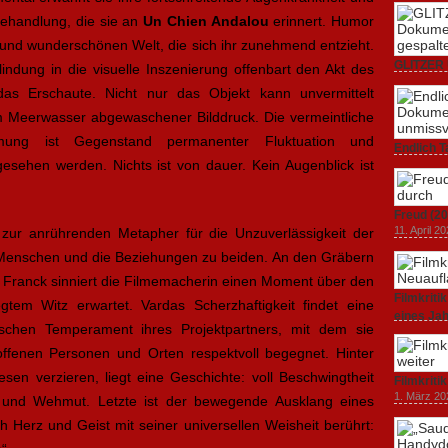
behandlung, die sie an
Un Chien Andalou
erinnert. Humor
en und wunderschönen Welt, die sich ihr zunehmend entzieht.
GLITZER 
blindung in die visuelle Inszenierung offenbart den Akt des
Dokumenta
as Erschaute. Nicht nur das Objekt kann unvermittelt
Amerika.
m Meerwasser abgewaschener Bilddruck. Die vermeintliche
3. Oktober
ung ist Gegenstand permanenter Fluktuation und
Endlich T
gesehen werden. Nichts ist von dauer. Kein Augenblick ist
unverstän
19. Mai 20
Freud (20
11. April 2
d zur anrührenden Metapher für die Unzuverlässigkeit der
Menschen und die Beziehungen zu beiden. An den Gräbern
e Franck sinniert die Filmemacherin einen Moment über den
Filmkrit
tem Witz erwartet. Vardas Scherzhaftigkeit findet eine
eines Ja
ischen Temperament ihres Projektpartners, mit dem sie
1. März 20
offenen Personen und Orten respektvoll begegnet. Hinter
esen verzieren, liegt eine Geschichte: voll Beschwingtheit
Filmkriti
1. März 20
 und Wehmut. Letzte ist der bewegende Ausklang eines
h Herz und Geist mit seiner universellen Weisheit berührt: