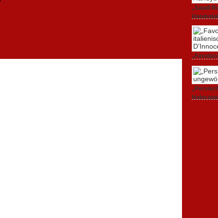
e
“.
„Saudi Ru
Handydok
27. Februa
„Favolacc
Berlinale
25. Februa
„Persisch
Holocaus
23. Februa