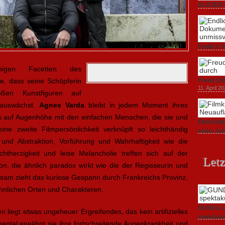
GLITZER 
Dokument
3. Oktober
Endlich T
unverstän
19. Mai 20
nnigen Facetten des
e, dass seine Schöpferin
Freud (20
11. April 2
ßen Kunstfiguren auf
auswächst.
Agnes Varda
bleibt in jedem Moment ihres
s auf Augenhöhe mit den einfachen Menschen, die sie und
Filmkrit
ine zweite Filmpersönlichkeit verknüpft so leichthändig
eines Ja
1. März 20
 und Abstraktion, Vorführung und Wahrhaftigkeit wie die
ichtherzigkeit und leise Melancholie treffen sich auf der
Letz
on, die ähnlich paradox wirkt wie die der Regisseurin und
sam zieht das kuriose Gespann durch Frankreichs Provinz,
nlichen Orten und Charakteren.
GUNDA (20
n liegt etwas ungeheuer Ergreifendes, das kein artifizielles
spektakul
ntal erwähnt sie ihre fortschreitende Augenkrankheit und
21. April 2