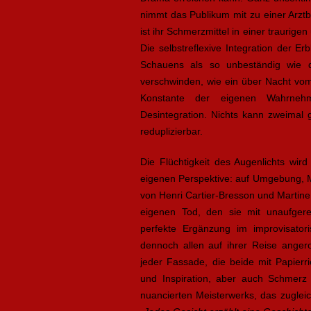
nimmt das Publikum mit zu einer Arzt
ist ihr Schmerzmittel in einer traurig
Die selbstreflexive Integration der Er
Schauens als so unbeständig wie d
verschwinden, wie ein über Nacht vo
Konstante der eigenen Wahrnehm
Desintegration. Nichts kann zweimal 
reduplizierbar.
Die Flüchtigkeit des Augenlichts wir
eigenen Perspektive: auf Umgebung, 
von Henri Cartier-Bresson und Martin
eigenen Tod, den sie mit unaufgereg
perfekte Ergänzung im improvisator
dennoch allen auf ihrer Reise anger
jeder Fassade, die beide mit Papierri
und Inspiration, aber auch Schmerz
nuancierten Meisterwerks, das zugleic