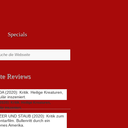
Specials
te Reviews
20): Kritik. Heilige Kreaturen,
är inszeniert.
021,
2 Comments