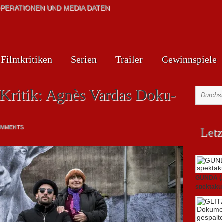
PERATIONEN UND MEDIA DATEN
Filmkritiken
Serien
Trailer
Gewinnspiele
 Kritik: Agnès Vardas Doku-
OMMENTS
Letz
GUNDA (20
spektakul
21. April 2