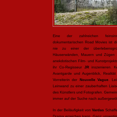
Eine der zahlreichen feinsi
dokumentarischen Road Movies ist di
nie zu einer der überlebensgro
Häuserwänden, Mauern und Zügen 
anekdotischen Film- und Kunstprojekt
ihr Co-Regisseur
JR
inszenieren. Ke
Avantgarde und Augenblick, Realität
Vorreiterin der
Nouvelle Vague
. Le
Leinwand zu einer zauberhaften Liais
des Künstlers und Fotografen. Gemein
immer auf der Suche nach außergewöh
In der Beiläufigkeit von
Vardas
Schaffe
Drama erreichen kann. Ganz unsentime