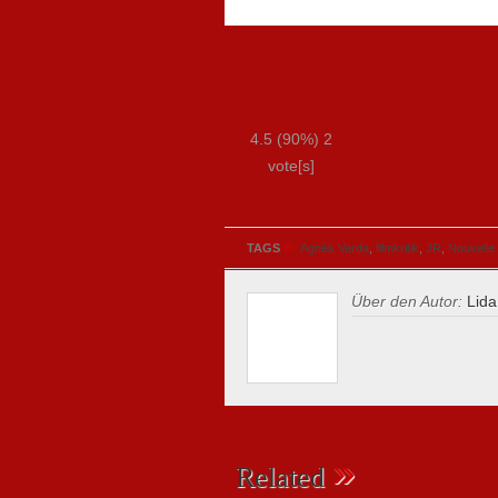
4.5
(90%)
2
vote[s]
»
TAGS
Agnès Varda
,
filmkritik
,
JR
,
Nouvelle
Über den Autor:
Lida
»
Related