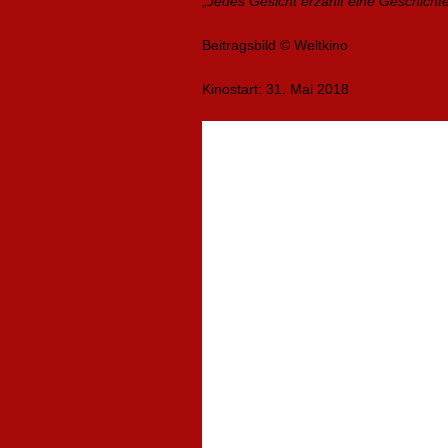
„
Jedes Gesicht erzählt eine Geschicht
Beitragsbild © Weltkino
Kinostart: 31. Mai 2018