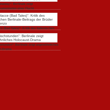
naway“: Berlinale zeigt
umentation einer Flucht
r 2020,
0 Comments
e (Bad Tales)“: Kritik des italienischen
-Beitrags der Brüder D’Innocenzo
r 2020,
2 Comments
stunden“: Berlinale zeigt ungewöhnliches
t-Drama
r 2020,
1 Comment