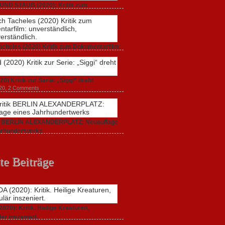
UND STAUB (2020): Kritik zum
arfilm.
 2020,
2 Comments
acheles (2020) Kritik zum Dokumentarfilm:
dlich,
20,
0 Comments
20) Kritik zur Serie: „Siggi“ dreht
020,
2 Comments
ik BERLIN ALEXANDERPLATZ: Neuauflage
hrhundertwerks
20,
2 Comments
te Beiträge
20): Kritik. Heilige Kreaturen,
är inszeniert.
021,
2 Comments