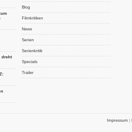
Blog
 zum
n
Filmkritiken
News
Serien
Serienkritik
“ dreht
Specials
Trailer
Z:
s
en
Impressum
|