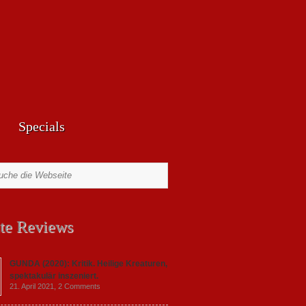
Specials
te Reviews
GUNDA (2020): Kritik. Heilige Kreaturen,
spektakulär inszeniert.
21. April 2021,
2 Comments