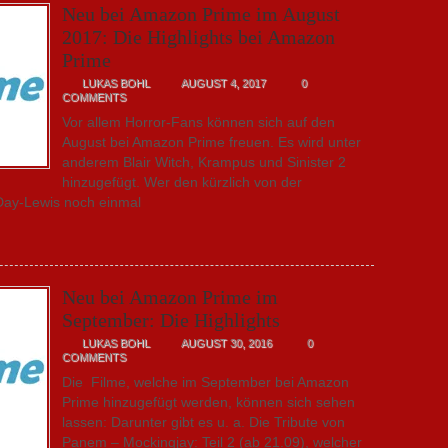
Neu bei Amazon Prime im August
2017: Die Highlights bei Amazon
Prime
LUKAS BOHL
AUGUST 4, 2017
0
COMMENTS
Vor allem Horror-Fans können sich auf den
August bei Amazon Prime freuen. Es wird unter
anderem Blair Witch, Krampus und Sinister 2
hinzugefügt. Wer den kürzlich von der
 Day-Lewis noch einmal
Neu bei Amazon Prime im
September: Die Highlights
LUKAS BOHL
AUGUST 30, 2016
0
COMMENTS
Die Filme, welche im September bei Amazon
Prime hinzugefügt werden, können sich sehen
lassen: Darunter gibt es u. a. Die Tribute von
Panem – Mockingjay: Teil 2 (ab 21.09), welcher