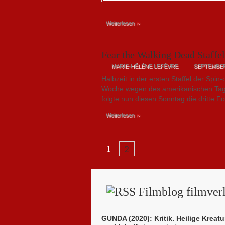
»
Weiterlesen
Fear the Walking Dead Staffel
MARIE-HÉLÈNE LEFÈVRE
SEPTEMBER 
Halbzeit in der ersten Staffel der Sp
Woche wegen des amerikanischen Tags
folgte nun diesen Sonntag die dritte F
»
Weiterlesen
1
2
Filmblog filmverl
GUNDA (2020): Kritik. Heilige Kreatu