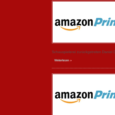
Schauspielerei zurückgetreten Daniel
»
Weiterlesen