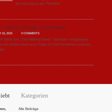
den Abschluss der Filmreihe
 1: Kritik zu Folge 3 „Der Hund“
15, 2015
0 COMMENTS
in-off Serie von „The Walking Dead“. Nachdem vergangene
 der Arbeit keine neue Folge im US-Fernsehen erschien,
olge
iebt
Kategorien
ren,
Alle Beiträge