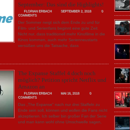
September: Das sind die Highlights!
FLORIAN ERBACH
SEPTEMBER 2, 2018
0
COMMENTS
Der Sommer neigt sich dem Ende zu und für
Film- und Serienfans beginnt eine gute Zeit.
Nicht nur, dass traditionell mehr Kinofilme in die
Kinos kommen, auch mehr Serienneustarts
versüßen uns die Tatsache, dass
The Expanse Staffel 4 doch noch
möglich? Petition spricht Netflix und
Amazon an
FLORIAN ERBACH
MAI 16, 2018
0
COMMENTS
Das „The Expanse“ nach nur drei Staffeln zu
Ende sein soll, können und wollen die Fans nicht
akzeptieren. Ich selber bin großer Fan der Serie
und man kann wohl ohne Umschweife sagen,