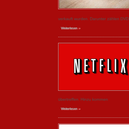
verkauft wurden. Darunter zählen DVDs
»
Weiterlesen
übertreffen. Hinzu kommen
»
Weiterlesen