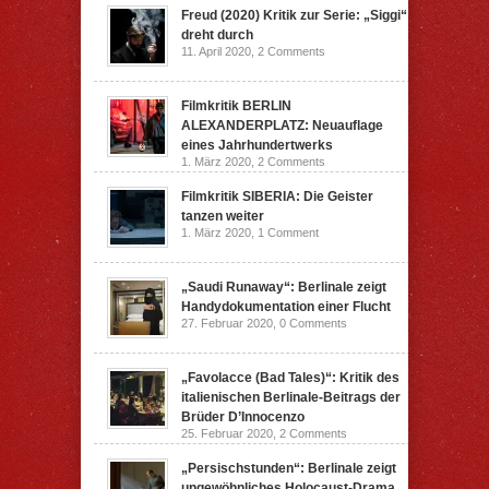
Freud (2020) Kritik zur Serie: „Siggi“
dreht durch
11. April 2020,
2 Comments
Filmkritik BERLIN
ALEXANDERPLATZ: Neuauflage
eines Jahrhundertwerks
1. März 2020,
2 Comments
Filmkritik SIBERIA: Die Geister
tanzen weiter
1. März 2020,
1 Comment
„Saudi Runaway“: Berlinale zeigt
Handydokumentation einer Flucht
27. Februar 2020,
0 Comments
„Favolacce (Bad Tales)“: Kritik des
italienischen Berlinale-Beitrags der
Brüder D’Innocenzo
25. Februar 2020,
2 Comments
„Persischstunden“: Berlinale zeigt
ungewöhnliches Holocaust-Drama