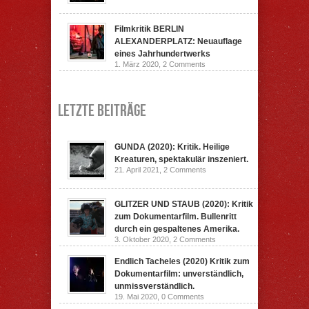
Filmkritik BERLIN
ALEXANDERPLATZ: Neuauflage
eines Jahrhundertwerks
1. März 2020,
2 Comments
Letzte Beiträge
GUNDA (2020): Kritik. Heilige
Kreaturen, spektakulär inszeniert.
21. April 2021,
2 Comments
GLITZER UND STAUB (2020): Kritik
zum Dokumentarfilm. Bullenritt
durch ein gespaltenes Amerika.
3. Oktober 2020,
2 Comments
Endlich Tacheles (2020) Kritik zum
Dokumentarfilm: unverständlich,
unmissverständlich.
19. Mai 2020,
0 Comments