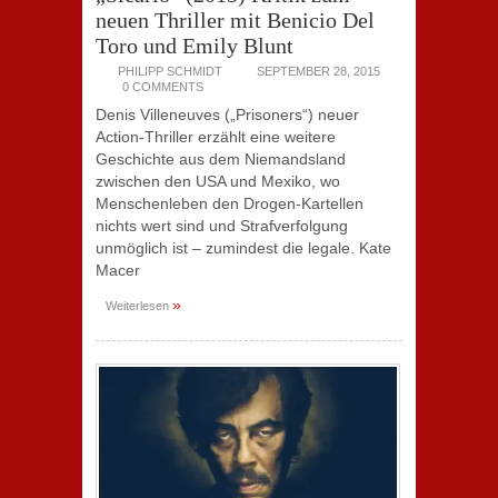
neuen Thriller mit Benicio Del
Toro und Emily Blunt
PHILIPP SCHMIDT
SEPTEMBER 28, 2015
0 COMMENTS
Denis Villeneuves („Prisoners“) neuer
Action-Thriller erzählt eine weitere
Geschichte aus dem Niemandsland
zwischen den USA und Mexiko, wo
Menschenleben den Drogen-Kartellen
nichts wert sind und Strafverfolgung
unmöglich ist – zumindest die legale. Kate
Macer
»
Weiterlesen