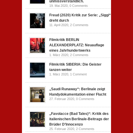
unmissverständlich.
19. Mai 2020,
0 Comments
Freud (2020) Kritik zur Serie: „Siggi“
dreht durch
11. April 2020,
2 Comments
Filmkritik BERLIN
ALEXANDERPLATZ: Neuauflage
eines Jahrhundertwerks
1. März 2020,
2 Comments
Filmkritik SIBERIA: Die Geister
tanzen weiter
1. März 2020,
1 Comment
„Saudi Runaway“: Berlinale zeigt
Handydokumentation einer Flucht
27. Februar 2020,
0 Comments
„Favolacce (Bad Tales)“: Kritik des
italienischen Berlinale-Beitrags der
Brüder D’Innocenzo
25. Februar 2020,
2 Comments