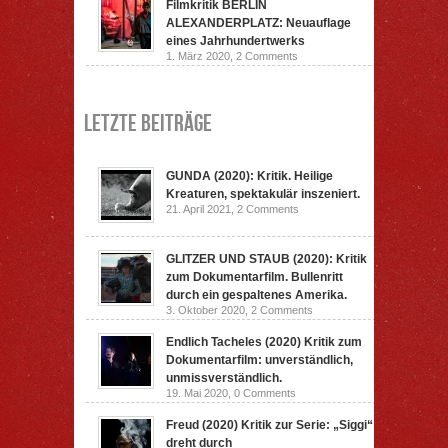
Filmkritik BERLIN
ALEXANDERPLATZ: Neuauflage
eines Jahrhundertwerks
1. März 2020,
2 Comments
Letzte Beiträge
GUNDA (2020): Kritik. Heilige
Kreaturen, spektakulär inszeniert.
21. April 2021,
2 Comments
GLITZER UND STAUB (2020): Kritik
zum Dokumentarfilm. Bullenritt
durch ein gespaltenes Amerika.
3. Oktober 2020,
2 Comments
Endlich Tacheles (2020) Kritik zum
Dokumentarfilm: unverständlich,
unmissverständlich.
19. Mai 2020,
0 Comments
Freud (2020) Kritik zur Serie: „Siggi“
dreht durch