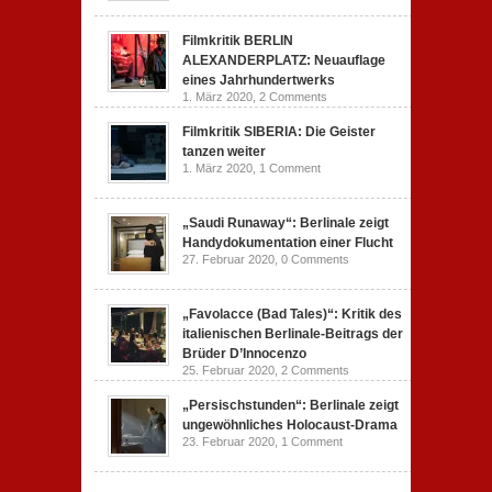
Filmkritik BERLIN
ALEXANDERPLATZ: Neuauflage
eines Jahrhundertwerks
1. März 2020,
2 Comments
Filmkritik SIBERIA: Die Geister
tanzen weiter
1. März 2020,
1 Comment
„Saudi Runaway“: Berlinale zeigt
Handydokumentation einer Flucht
27. Februar 2020,
0 Comments
„Favolacce (Bad Tales)“: Kritik des
italienischen Berlinale-Beitrags der
Brüder D’Innocenzo
25. Februar 2020,
2 Comments
„Persischstunden“: Berlinale zeigt
ungewöhnliches Holocaust-Drama
23. Februar 2020,
1 Comment