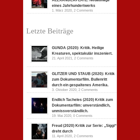
ALEXANDERPLATZ: Neuauflage
eines Jahrhundertwerks
1. März 2020,
2 Comments
Letzte Beiträge
GUNDA (2020): Kritik. Heilige
Kreaturen, spektakulär inszeniert.
21. April 2021,
2 Comments
GLITZER UND STAUB (2020): Kritik
zum Dokumentarfilm. Bullenritt
durch ein gespaltenes Amerika.
3. Oktober 2020,
2 Comments
Endlich Tacheles (2020) Kritik zum
Dokumentarfilm: unverständlich,
unmissverständlich.
19. Mai 2020,
0 Comments
Freud (2020) Kritik zur Serie: „Siggi“
dreht durch
11. April 2020,
2 Comments