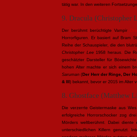
tätig war. In den weiteren Fortsetzung
9. Dracula (Christopher 
Der berühmt berüchtigte Vampir
Dra
Horrorfiguren. Er basiert auf Bram S
Reihe der Schauspieler, die den blutr
Christopher Lee
1958 heraus. Die Rol
geschätzter Darsteller für Bösewich
hohen Alter machte er sich einem br
Saruman
(
Der Herr der Ringe, Der H
& III
) bekannt, bevor er 2015 im Alter 
8. Ghostface (Matthew Li
Die verzerrte Geistermaske aus We
erfolgreiche Horrorschocker zog dr
Mörders weltberühmt. Dabei diente 
unterschiedlichen Killern genutzt. I