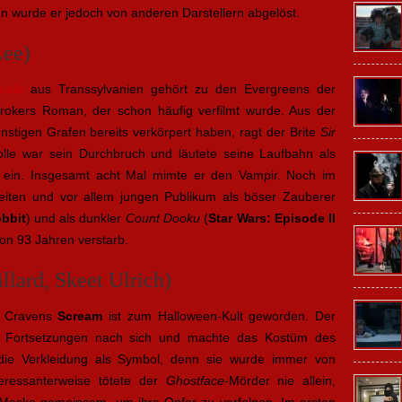
en wurde er jedoch von anderen Darstellern abgelöst.
Lee)
cula
aus Transsylvanien gehört zu den Evergreens der
trokers Roman, der schon häufig verfilmt wurde. Aus der
ünstigen Grafen bereits verkörpert haben, ragt der Brite
Sir
le war sein Durchbruch und läutete seine Laufbahn als
te ein. Insgesamt acht Mal mimte er den Vampir. Noch im
eiten und vor allem jungen Publikum als böser Zauberer
obbit
) und als dunkler
Count Dooku
(
Star Wars: Episode II
von 93 Jahren verstarb.
llard, Skeet Ulrich)
s Cravens
Scream
ist zum Halloween-Kult geworden. Der
ei Fortsetzungen nach sich und machte das Kostüm des
die Verkleidung als Symbol, denn sie wurde immer von
nteressanterweise tötete der
Ghostface
-Mörder nie allein,