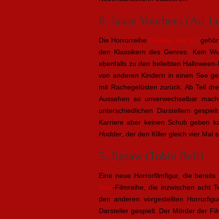
6. Jason Voorhees (Ari 
Die Horrorreihe
Freitag, der 13.
gehört
den Klassikern des Genres. Kein W
ebenfalls zu den beliebten Halloween-
von anderen Kindern in einen See getr
mit Rachegelüsten zurück. Ab Teil drei
Aussehen so unverwechselbar macht.
unterschiedlichen Darstellern gespiel
Karriere aber keinen Schub geben k
Hodder
, der den Killer gleich vier Mal
5. Jigsaw (Tobin Bell)
Eine neue Horrorfilmfigur, die bereits 
Saw
-Filmreihe, die inzwischen acht 
den anderen vorgestellten Horrorfi
Darsteller gespielt. Der Mörder der Fil