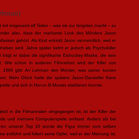
Lehman)
 mit insgesamt elf Teilen – was sie zur längsten macht – zu
under also, dass der markante Look des Mörders
Jason
Masken gehört. Als Kind ertrinkt
Jason
vermeintlich, weil er
ieben wird. Jahre später kehrt er jedoch als Psychokiller
 trägt er dabei die signifikante Eishockey-Maske, die sein
 Wie schon in anderen Filmreihen wird der Killer von
t. 1980 gibt
Ari Lehman
den Mörder, was seiner kurzen
ann. Mehr Glück hatte der spätere
Jason
-Darsteller
Kane
 spielte und sich in Horror-B-Movies etablieren konnte.
jetzt in die Filmannalen eingegangen ist, ist der Killer der
Teile und mehrere Computerspiele umfasst. Anders als bei
guren unserer Top 10 wurde die Figur immer vom selben
me entführt und foltert seine Opfer, weil er der Meinung ist,