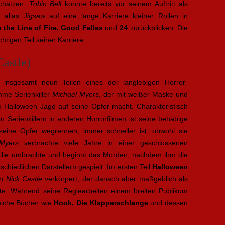
schätzen.
Tobin Bell
konnte bereits vor seinem Auftritt als
r
alias
Jigsaw
auf eine lange Karriere kleiner Rollen in
n the Line of Fire, Good Fellas
und
24
zurückblicken. Die
htigen Teil seiner Karriere.
astle)
t insgesamt neun Teilen eines der langlebigen Horror-
umme Serienkiller
Michael Myers
, der mit weißer Maske und
 Halloween Jagd auf seine Opfer macht. Charakteristisch
n Serienkillern in anderen Horrorfilmen ist seine behäbige
 seine Opfer wegrennen, immer schneller ist, obwohl sie
Myers
verbrachte viele Jahre in einer geschlossenen
amilie umbrachte und beginnt das Morden, nachdem ihm die
schiedlichen Darstellern gespielt. Im ersten Teil
Halloween
on
Nick Castle
verkörpert, der danach aber maßgeblich als
te. Während seine Regiearbeiten einem breiten Publikum
reiche Bücher wie
Hook, Die Klapperschlange
und dessen