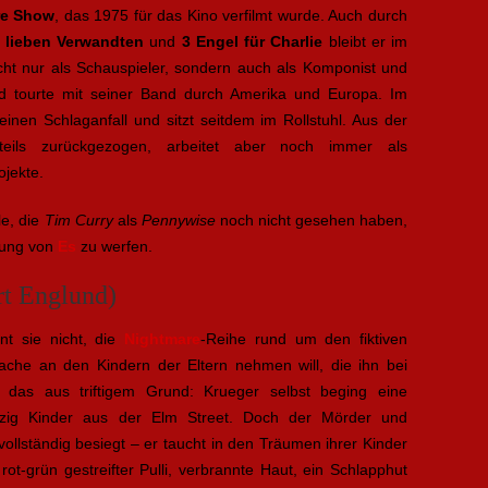
re Show
, das 1975 für das Kino verfilmt wurde. Auch durch
 lieben Verwandten
und
3 Engel für Charlie
bleibt er im
icht nur als Schauspieler, sondern auch als Komponist und
und tourte mit seiner Band durch Amerika und Europa. Im
inen Schlaganfall und sitzt seitdem im Rollstuhl. Aus der
enteils zurückgezogen, arbeitet aber noch immer als
ojekte.
le, die
Tim Curry
als
Pennywise
noch nicht gesehen haben,
lmung von
Es
zu werfen.
rt Englund)
nt sie nicht, die
Nightmare
-Reihe rund um den fiktiven
ache an den Kindern der Eltern nehmen will, die ihn bei
 das aus triftigem Grund: Krueger selbst beging eine
zig Kinder aus der Elm Street. Doch der Mörder und
ollständig besiegt – er taucht in den Träumen ihrer Kinder
rot-grün gestreifter Pulli, verbrannte Haut, ein Schlapphut