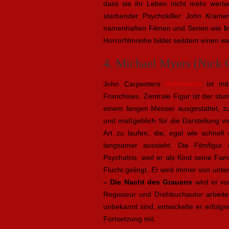
dass sie ihr Leben nicht mehr wert
sterbender Psychokiller
John Krame
namenhaften Filmen und Serien wie
I
Horrorfilmreihe bildet seitdem einen wic
4. Michael Myers (Nick C
John Carpenters
Halloween
ist mi
Franchises. Zentrale Figur ist der st
einem langen Messer ausgestattet, zu
und maßgeblich für die Darstellung vo
Art zu laufen, die, egal wie schnell
langsamer aussieht. Die Filmfigur
Psychatrie, weil er als Kind seine F
Flucht gelingt. Er wird immer von unter
– Die Nacht des Grauens
wird er v
Regisseur und Drehbuchautor arbeite
unbekannt sind, entwickelte er erfolg
Fortsetzung mit.