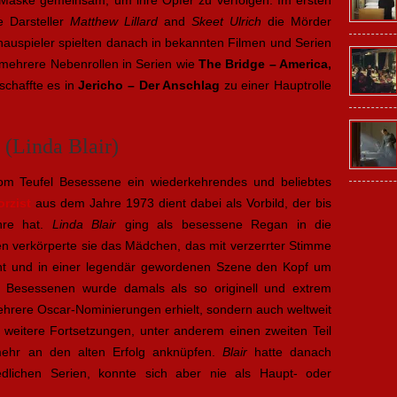
Maske gemeinsam, um ihre Opfer zu verfolgen. Im ersten
e Darsteller
Matthew Lillard
and
Skeet Ulrich
die Mörder
auspieler spielten danach in bekannten Filmen und Serien
en mehrere Nebenrollen in Serien wie
The Bridge – America,
 schaffte es in
Jericho – Der Anschlag
zu einer Hauptrolle
 (Linda Blair)
m Teufel Besessene ein wiederkehrendes und beliebtes
orzist
aus dem Jahre 1973 dient dabei als Vorbild, der bis
nre hat.
Linda Blair
ging als besessene Regan in die
ren verkörperte sie das Mädchen, das mit verzerrter Stimme
lucht und in einer legendär gewordenen Szene den Kopf um
r Besessenen wurde damals als so originell und extrem
ehrere Oscar-Nominierungen erhielt, sondern auch weltweit
e weitere Fortsetzungen, unter anderem einen zweiten Teil
mehr an den alten Erfolg anknüpfen.
Blair
hatte danach
hiedlichen Serien, konnte sich aber nie als Haupt- oder