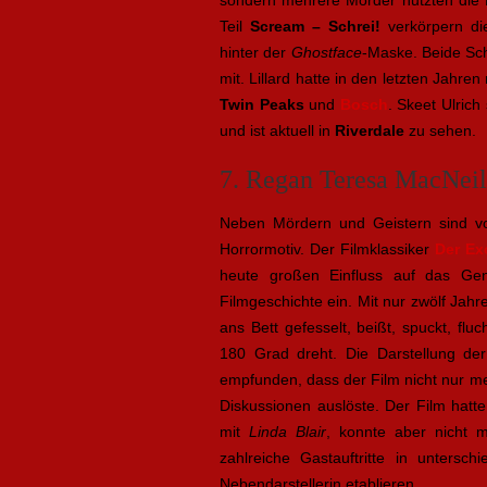
sondern mehrere Mörder nutzten die 
Teil
Scream – Schrei!
verkörpern di
hinter der
Ghostface
-Maske. Beide Sch
mit. Lillard hatte in den letzten Jahr
Twin Peaks
und
Bosch
. Skeet Ulrich
und ist aktuell in
Riverdale
zu sehen.
7. Regan Teresa MacNeil
Neben Mördern und Geistern sind vo
Horrormotiv. Der Filmklassiker
Der Ex
heute großen Einfluss auf das Ge
Filmgeschichte ein. Mit nur zwölf Jah
ans Bett gefesselt, beißt, spuckt, f
180 Grad dreht. Die Darstellung de
empfunden, dass der Film nicht nur m
Diskussionen auslöste. Der Film hatt
mit
Linda Blair
, konnte aber nicht 
zahlreiche Gastauftritte in untersc
Nebendarstellerin etablieren.