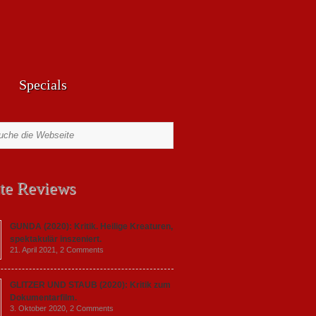
Specials
te Reviews
GUNDA (2020): Kritik. Heilige Kreaturen,
spektakulär inszeniert.
21. April 2021,
2 Comments
GLITZER UND STAUB (2020): Kritik zum
Dokumentarfilm.
3. Oktober 2020,
2 Comments