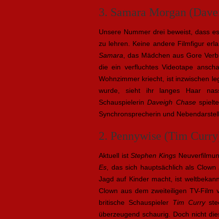
3. Samara Morgan (Dave
Unsere Nummer drei beweist, dass es
zu lehren. Keine andere Filmfigur erl
Samara
, das Mädchen aus Gore Ver
die ein verfluchtes Videotape ansc
Wohnzimmer kriecht, ist inzwischen l
wurde, sieht ihr langes Haar nas
Schauspielerin
Daveigh Chase
spielte
Synchronsprecherin und Nebendarstelle
2. Pennywise (Tim Curry
Aktuell ist
Stephen Kings
Neuverfilmu
Es
, das sich hauptsächlich als Clown
Jagd auf Kinder macht, ist weltbekan
Clown aus dem zweiteiligen TV-Film v
britische Schauspieler
Tim Curry
ste
überzeugend schaurig. Doch nicht die