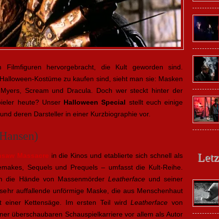
 Filmfiguren hervorgebracht, die Kult geworden sind.
Halloween-Kostüme zu kaufen sind, sieht man sie: Masken
 Myers, Scream und Dracula. Doch wer steckt hinter der
pieler heute? Unser
Halloween Special
stellt euch einige
nd deren Darsteller in einer Kurzbiographie vor.
 Hansen)
Letz
nsaw Massacre
in die Kinos und etablierte sich schnell als
Remakes, Sequels und Prequels – umfasst die Kult-Reihe.
 in die Hände von Massenmörder
Leatherface
und seiner
ne sehr auffallende unförmige Maske, die aus Menschenhaut
it einer Kettensäge. Im ersten Teil wird
Leatherface
von
ner überschaubaren Schauspielkarriere vor allem als Autor