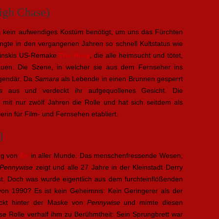
igh Chase)
 kein aufwendiges Kostüm benötigt, um uns das Fürchten
angte in den vergangenen Jahren so schnell Kultstatus wie
binskis US-Remake
The Ring
, die alle heimsucht und tötet,
hauen. Die Szene, in welcher sie aus dem Fernseher ins
egendär. Da
Samara
als Lebende in einen Brunnen gesperrt
s aus und verdeckt ihr aufgequollenes Gesicht. Die
 mit nur zwölf Jahren die Rolle und hat sich seitdem als
rin für Film- und Fernsehen etabliert.
)
ng von
Es
in aller Munde. Das menschenfressende Wesen,
Pennywise
zeigt und alle 27 Jahre in der Kleinstadt Derry
nt. Doch was wurde eigentlich aus dem furchteinflößenden
on 1990? Es ist kein Geheimnis: Kein Geringerer als der
ckt hinter der Maske von
Pennywise
und mimte diesen
se Rolle verhalf ihm zu Berühmtheit: Sein Sprungbrett war