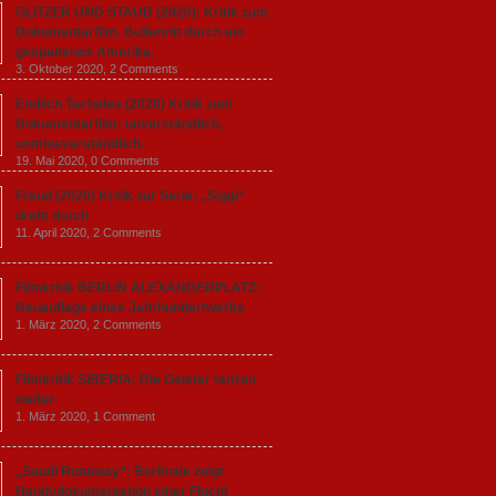
GLITZER UND STAUB (2020): Kritik zum
Dokumentarfilm. Bullenritt durch ein
gespaltenes Amerika.
3. Oktober 2020,
2 Comments
Endlich Tacheles (2020) Kritik zum
Dokumentarfilm: unverständlich,
unmissverständlich.
19. Mai 2020,
0 Comments
Freud (2020) Kritik zur Serie: „Siggi“
dreht durch
11. April 2020,
2 Comments
Filmkritik BERLIN ALEXANDERPLATZ:
Neuauflage eines Jahrhundertwerks
1. März 2020,
2 Comments
Filmkritik SIBERIA: Die Geister tanzen
weiter
1. März 2020,
1 Comment
„Saudi Runaway“: Berlinale zeigt
Handydokumentation einer Flucht