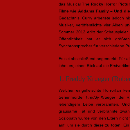
das Musical
The Rocky Horror Pictu
Filme wie
Addams Family – Und die
Gedächtnis. Curry arbeitete jedoch n
Musiker, veröffentlichte vier Alben 
Sommer 2012 erlitt der Schauspieler e
Öffentlichkeit hat er sich größt
Synchronsprecher für verschiedene Pr
Es sei abschließend angemerkt: Für al
lohnt es, einen Blick auf die Erstverfi
1. Freddy Krueger (Robe
Welcher eingefleischte Horrorfan ken
Serienmörder
Freddy Krueger
, der R
lebendigem Leibe verbrannten. Und
grausame Tat und verbrannte zwan
Soziopath wurde von den Eltern nicht v
auf, um sie durch diese zu töten. Ein 