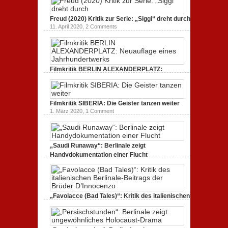
unmissverständlich.
19. Mai 2020,
0 Comments
Freud (2020) Kritik zur Serie: „Siggi“ dreht durch
11. April 2020,
2 Comments
Filmkritik BERLIN ALEXANDERPLATZ:
Neuauflage eines Jahrhundertwerks
1. März 2020,
2 Comments
Filmkritik SIBERIA: Die Geister tanzen weiter
1. März 2020,
1 Comment
„Saudi Runaway“: Berlinale zeigt
Handydokumentation einer Flucht
27. Februar 2020,
0 Comments
„Favolacce (Bad Tales)“: Kritik des italienischen
Berlinale-Beitrags der Brüder D’Innocenzo
25. Februar 2020,
2 Comments