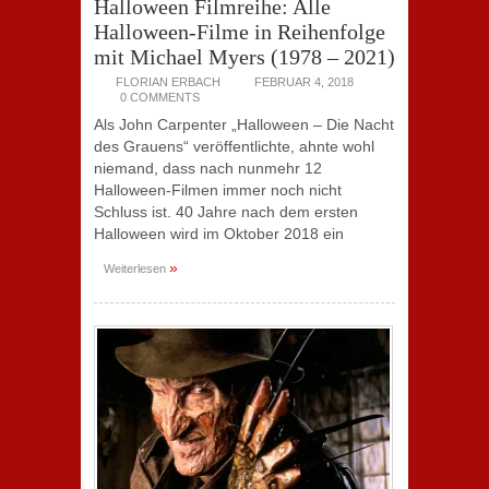
Halloween Filmreihe: Alle
Halloween-Filme in Reihenfolge
mit Michael Myers (1978 – 2021)
FLORIAN ERBACH
FEBRUAR 4, 2018
0 COMMENTS
Als John Carpenter „Halloween – Die Nacht
des Grauens“ veröffentlichte, ahnte wohl
niemand, dass nach nunmehr 12
Halloween-Filmen immer noch nicht
Schluss ist. 40 Jahre nach dem ersten
Halloween wird im Oktober 2018 ein
»
Weiterlesen