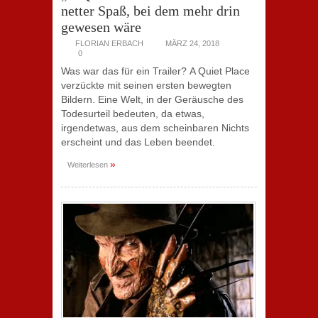
netter Spaß, bei dem mehr drin
gewesen wäre
FLORIAN ERBACH
MÄRZ 24, 2018
0
Was war das für ein Trailer? A Quiet Place
verzückte mit seinen ersten bewegten
Bildern. Eine Welt, in der Geräusche des
Todesurteil bedeuten, da etwas,
irgendetwas, aus dem scheinbaren Nichts
erscheint und das Leben beendet.
»
Weiterlesen