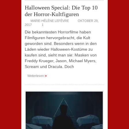
Halloween Special: Die Top 10
der Horror-Kultfiguren
MARIE-HÉLÈNE LEFÈVRE
OKTOBER 29,
2017
1
Die bekanntesten Horrorfilme haben
Filmfiguren hervorgebracht, die Kult
geworden sind. Besonders wenn in den
Läden wieder Halloween-Kostüme zu
kaufen sind, sieht man sie: Masken von
Freddy Krueger, Jason, Michael Myers,
Scream und Dracula. Doch
»
Weiterlesen