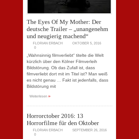
The Eyes Of My Mother: Der
deutsche Trailer – „unangenehm
und neugierig machend“
FLORIAN ERBACH
OKTOBER 5, 2016
0
„Wahnsinnig filmverliebt“ titelte die Welt
kürzlich über den Kölner Filmverleih
Bildstörung. Ob das Zufall ist, dass
filmverliebt dort mit im Titel ist? Man weiß
es nicht genau … Fakt ist jedenfalls, dass
Bildstörung mit
»
Weiterlesen
Horrorctober 2016: 13
Horrorfilme für den Oktober
FLORIAN ERBACH
SEPTEMBER 26, 2016
0