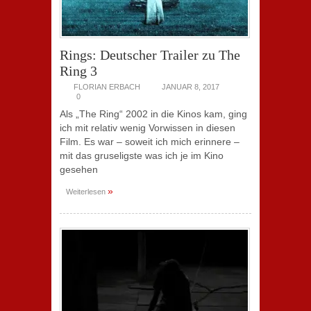
Rings: Deutscher Trailer zu The
Ring 3
FLORIAN ERBACH
JANUAR 8, 2017
0
Als „The Ring“ 2002 in die Kinos kam, ging
ich mit relativ wenig Vorwissen in diesen
Film. Es war – soweit ich mich erinnere –
mit das gruseligste was ich je im Kino
gesehen
»
Weiterlesen