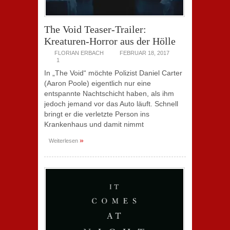
The Void Teaser-Trailer:
Kreaturen-Horror aus der Hölle
FLORIAN ERBACH
FEBRUAR 18, 2017
1
In „The Void“ möchte Polizist Daniel Carter
(Aaron Poole) eigentlich nur eine
entspannte Nachtschicht haben, als ihm
jedoch jemand vor das Auto läuft. Schnell
bringt er die verletzte Person ins
Krankenhaus und damit nimmt
»
Weiterlesen