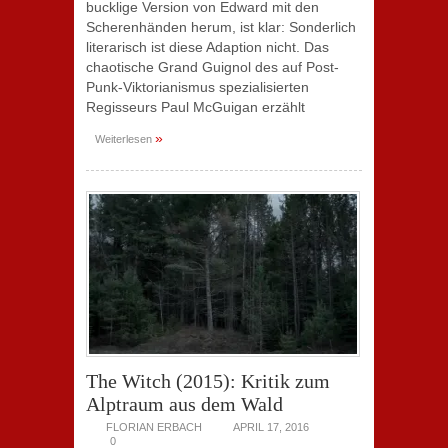
bucklige Version von Edward mit den
Scherenhänden herum, ist klar: Sonderlich
literarisch ist diese Adaption nicht. Das
chaotische Grand Guignol des auf Post-
Punk-Viktorianismus spezialisierten
Regisseurs Paul McGuigan erzählt
»
Weiterlesen
The Witch (2015): Kritik zum
Alptraum aus dem Wald
FLORIAN ERBACH
APRIL 17, 2016
0