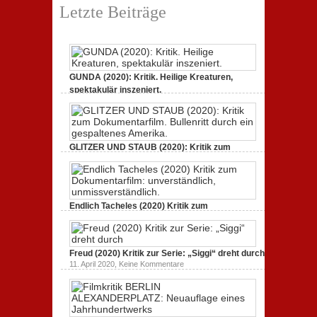
Letzte Beiträge
BERLIN
ALEXANDERPLATZ:
Neuauflage
eines
Jahrhundertwerks
GUNDA (2020): Kritik. Heilige Kreaturen,
spektakulär inszeniert.
zu
21. April 2021,
Keine Kommentare
GUNDA
(2020):
Kritik.
Heilige
Kreaturen,
GLITZER UND STAUB (2020): Kritik zum
spektakulär
Dokumentarfilm. Bullenritt durch ein
inszeniert.
gespaltenes Amerika.
zu
3. Oktober 2020,
Keine Kommentare
GLITZER
UND
Endlich Tacheles (2020) Kritik zum
STAUB
(2020):
Dokumentarfilm: unverständlich,
Kritik
unmissverständlich.
zum
zu
19. Mai 2020,
Keine Kommentare
Dokumentarfilm.
Endlich
Bullenritt
Freud (2020) Kritik zur Serie: „Siggi“ dreht durch
Tacheles
durch
zu
11. April 2020,
Keine Kommentare
(2020)
ein
Freud
Kritik
gespaltenes
(2020)
zum
Amerika.
Kritik
Dokumentarfilm:
zur
unverständlich,
Serie:
unmissverständlich.
„Siggi“