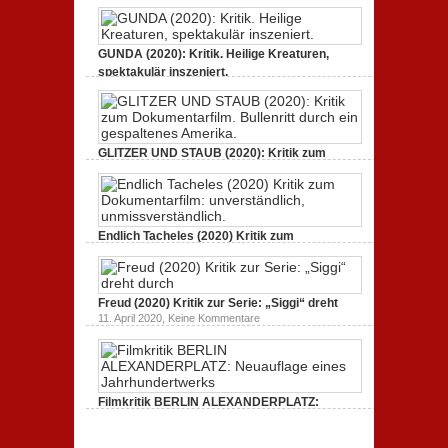
GUNDA (2020): Kritik. Heilige Kreaturen,
spektakulär inszeniert.
zu
21. April 2021,
Keine Kommentare
GUNDA
(2020):
Kritik.
Heilige
Kreaturen,
GLITZER UND STAUB (2020): Kritik zum
spektakulär
Dokumentarfilm.
inszeniert.
zu
3. Oktober 2020,
Keine Kommentare
GLITZER
UND
STAUB
(2020):
Endlich Tacheles (2020) Kritik zum
Kritik
Dokumentarfilm: unverständlich,
zum
zu
19. Mai 2020,
Keine Kommentare
Dokumentarfilm.
Endlich
Bullenritt
Tacheles
durch
Freud (2020) Kritik zur Serie: „Siggi“ dreht
(2020)
ein
Kritik
zu
gespaltenes
11. April 2020,
Keine Kommentare
zum
Freud
Amerika.
Dokumentarfilm:
(2020)
unverständlich,
Kritik
unmissverständlich.
zur
Serie:
„Siggi“
Filmkritik BERLIN ALEXANDERPLATZ:
dreht
durch
Neuauflage eines Jahrhundertwerks
zu
1. März 2020,
Keine Kommentare
Filmkritik