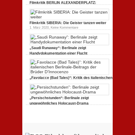
Filmkritik BERLIN ALEXANDERPLATZ:
dreht
durch
Neuauflage eines Jahrhundertwerks
zu
1. März 2020,
Keine Kommentare
Filmkritik
BERLIN
Filmkritik SIBERIA: Die Geister tanzen weiter
ALEXANDERPLATZ:
Neuauflage
zu
1. März 2020,
Keine Kommentare
eines
Filmkritik
Jahrhundertwerks
SIBERIA:
Die
Geister
tanzen
„Saudi Runaway“: Berlinale zeigt
weiter
Handydokumentation einer Flucht
zu
27. Februar 2020,
Keine Kommentare
„Saudi
Runaway“:
Berlinale
zeigt
Handydokumentation
„Favolacce (Bad Tales)“: Kritik des italienischen
einer
Berlinale-Beitrags der Brüder D’Innocenzo
Flucht
zu
25. Februar 2020,
Keine Kommentare
„Favolacce
(Bad
„Persischstunden“: Berlinale zeigt
Tales)“:
Kritik
ungewöhnliches Holocaust-Drama
des
zu
23. Februar 2020,
Keine Kommentare
italienischen
„Persischstunden“:
Berlinale-
Berlinale
Beitrags
zeigt
der
ungewöhnliches
Brüder
Holocaust-
D’Innocenzo
Drama