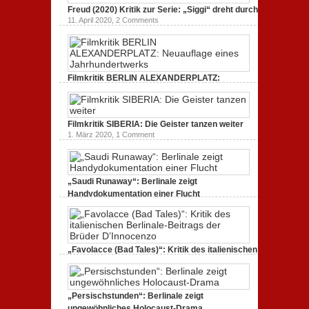
Freud (2020) Kritik zur Serie: „Siggi“ dreht durch
11. April 2020,
2 Comments
Filmkritik BERLIN ALEXANDERPLATZ:
Neuauflage eines Jahrhundertwerks
1. März 2020,
2 Comments
Filmkritik SIBERIA: Die Geister tanzen weiter
1. März 2020,
1 Comment
„Saudi Runaway“: Berlinale zeigt
Handydokumentation einer Flucht
27. Februar 2020,
0 Comments
„Favolacce (Bad Tales)“: Kritik des italienischen
Berlinale-Beitrags der Brüder D’Innocenzo
25. Februar 2020,
2 Comments
„Persischstunden“: Berlinale zeigt
ungewöhnliches Holocaust-Drama