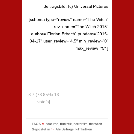
Beitragsbild: (c) Universal Pictures
[schema type=“review“ name=“The Witch“
rev_name=“The Witch 2015″
author=“Florian Erbach“ pubdate=“2016-
04-17″ user_review=“4.5″ min_review=“0″
max_review=“5″ ]
3.7
(73.85%)
13
vote[s]
»
TAGS
featured
,
filmkritik
,
horrorfilm
,
the witch
»
Gepostet in
Alle Beiträge
,
Filmkritiken