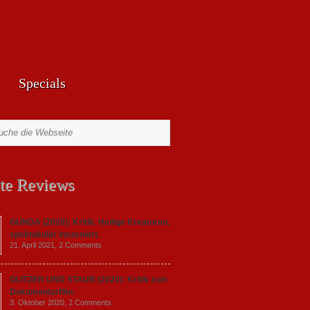
Specials
te Reviews
GUNDA (2020): Kritik. Heilige Kreaturen,
spektakulär inszeniert.
21. April 2021,
2 Comments
GLITZER UND STAUB (2020): Kritik zum
Dokumentarfilm.
3. Oktober 2020,
2 Comments