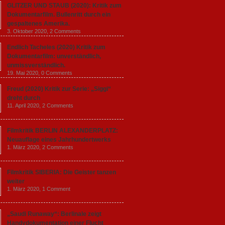
GLITZER UND STAUB (2020): Kritik zum
Dokumentarfilm. Bullenritt durch ein
gespaltenes Amerika.
3. Oktober 2020,
2 Comments
Endlich Tacheles (2020) Kritik zum
Dokumentarfilm: unverständlich,
unmissverständlich.
19. Mai 2020,
0 Comments
Freud (2020) Kritik zur Serie: „Siggi“
dreht durch
11. April 2020,
2 Comments
Filmkritik BERLIN ALEXANDERPLATZ:
Neuauflage eines Jahrhundertwerks
1. März 2020,
2 Comments
Filmkritik SIBERIA: Die Geister tanzen
weiter
1. März 2020,
1 Comment
„Saudi Runaway“: Berlinale zeigt
Handydokumentation einer Flucht