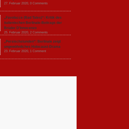
27. Februar 2020,
0 Comments
„Favolacce (Bad Tales)“: Kritik des
italienischen Berlinale-Beitrags der
Brüder D’Innocenzo
25. Februar 2020,
2 Comments
„Persischstunden“: Berlinale zeigt
ungewöhnliches Holocaust-Drama
23. Februar 2020,
1 Comment