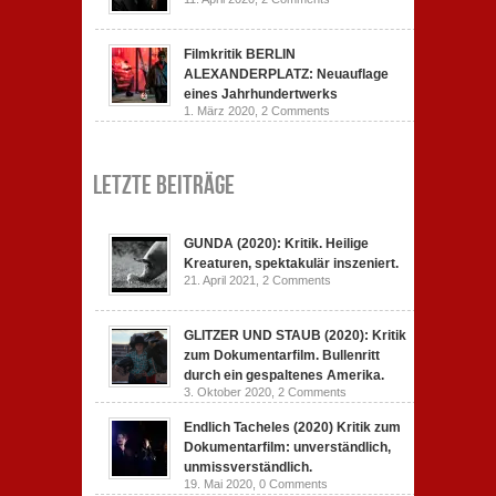
Filmkritik BERLIN
ALEXANDERPLATZ: Neuauflage
eines Jahrhundertwerks
1. März 2020,
2 Comments
Letzte Beiträge
GUNDA (2020): Kritik. Heilige
Kreaturen, spektakulär inszeniert.
21. April 2021,
2 Comments
GLITZER UND STAUB (2020): Kritik
zum Dokumentarfilm. Bullenritt
durch ein gespaltenes Amerika.
3. Oktober 2020,
2 Comments
Endlich Tacheles (2020) Kritik zum
Dokumentarfilm: unverständlich,
unmissverständlich.
19. Mai 2020,
0 Comments