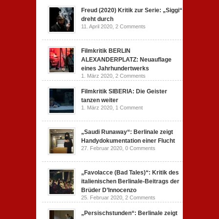
Freud (2020) Kritik zur Serie: „Siggi“
dreht durch
11. April 2020,
2 Comments
Filmkritik BERLIN
ALEXANDERPLATZ: Neuauflage
eines Jahrhundertwerks
1. März 2020,
2 Comments
Filmkritik SIBERIA: Die Geister
tanzen weiter
1. März 2020,
1 Comment
„Saudi Runaway“: Berlinale zeigt
Handydokumentation einer Flucht
27. Februar 2020,
0 Comments
„Favolacce (Bad Tales)“: Kritik des
italienischen Berlinale-Beitrags der
Brüder D’Innocenzo
25. Februar 2020,
2 Comments
„Persischstunden“: Berlinale zeigt