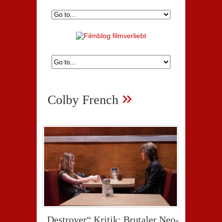
»
Colby French
„Destroyer“ Kritik: Brutaler Neo-