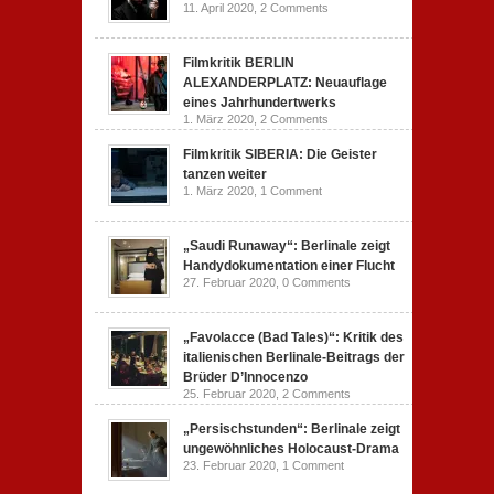
11. April 2020,
2 Comments
Filmkritik BERLIN
ALEXANDERPLATZ: Neuauflage
eines Jahrhundertwerks
1. März 2020,
2 Comments
Filmkritik SIBERIA: Die Geister
tanzen weiter
1. März 2020,
1 Comment
„Saudi Runaway“: Berlinale zeigt
Handydokumentation einer Flucht
27. Februar 2020,
0 Comments
„Favolacce (Bad Tales)“: Kritik des
italienischen Berlinale-Beitrags der
Brüder D’Innocenzo
25. Februar 2020,
2 Comments
„Persischstunden“: Berlinale zeigt
ungewöhnliches Holocaust-Drama
23. Februar 2020,
1 Comment