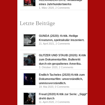
ALEXANDERPLATZ: Neuauflage
eines Jahrhundertwerks
1. März 2020,
2 Comments
Letzte Beiträge
GUNDA (2020): Kritik. Heilige
Kreaturen, spektakulär inszeniert.
21. April 2021,
2 Comments
GLITZER UND STAUB (2020): Kritik
zum Dokumentarfilm. Bullenritt
durch ein gespaltenes Amerika.
3. Oktober 2020,
2 Comments
Endlich Tacheles (2020) Kritik zum
Dokumentarfilm: unverständlich,
unmissverständlich.
19. Mai 2020,
0 Comments
Freud (2020) Kritik zur Serie: „Siggi“
dreht durch
11. April 2020,
2 Comments