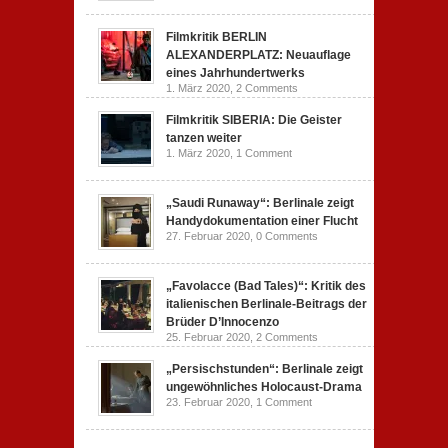
Filmkritik BERLIN
ALEXANDERPLATZ: Neuauflage
eines Jahrhundertwerks
1. März 2020,
2 Comments
Filmkritik SIBERIA: Die Geister
tanzen weiter
1. März 2020,
1 Comment
„Saudi Runaway“: Berlinale zeigt
Handydokumentation einer Flucht
27. Februar 2020,
0 Comments
„Favolacce (Bad Tales)“: Kritik des
italienischen Berlinale-Beitrags der
Brüder D’Innocenzo
25. Februar 2020,
2 Comments
„Persischstunden“: Berlinale zeigt
ungewöhnliches Holocaust-Drama
23. Februar 2020,
1 Comment