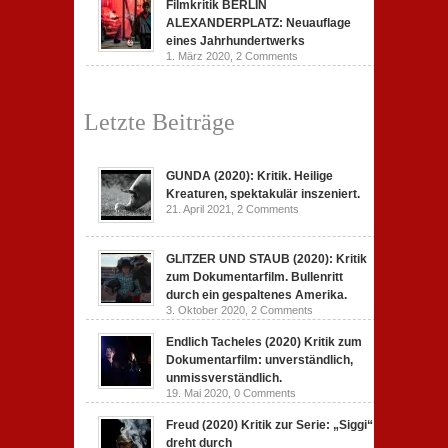
Filmkritik BERLIN
ALEXANDERPLATZ: Neuauflage
eines Jahrhundertwerks
1. März 2020,
2 Comments
Letzte Beiträge
GUNDA (2020): Kritik. Heilige
Kreaturen, spektakulär inszeniert.
21. April 2021,
2 Comments
GLITZER UND STAUB (2020): Kritik
zum Dokumentarfilm. Bullenritt
durch ein gespaltenes Amerika.
3. Oktober 2020,
2 Comments
Endlich Tacheles (2020) Kritik zum
Dokumentarfilm: unverständlich,
unmissverständlich.
19. Mai 2020,
0 Comments
Freud (2020) Kritik zur Serie: „Siggi“
dreht durch