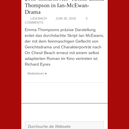
Thompson in Ian-McEwan-
Drama
LIDA BACH
JUNI 30, 2018
0
COMMENTS
Emma Thompsons präzise Darstellung
erdet das durchdachte Skript Ian McEwans,
der mit dem feinmaschigen Geflecht von
Gerichtsdrama und Charakterporträt nach
On Chesil Beach erneut mit einem selbst
adaptierten Roman im Kino vertreten ist.
Richard Eyres
»
Weiterlesen