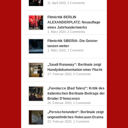
11. April 2020,
2 Comments
Filmkritik BERLIN
ALEXANDERPLATZ: Neuauflage
eines Jahrhundertwerks
1. März 2020,
2 Comments
Filmkritik SIBERIA: Die Geister
tanzen weiter
1. März 2020,
1 Comment
„Saudi Runaway“: Berlinale zeigt
Handydokumentation einer Flucht
27. Februar 2020,
0 Comments
„Favolacce (Bad Tales)“: Kritik des
italienischen Berlinale-Beitrags der
Brüder D’Innocenzo
25. Februar 2020,
2 Comments
„Persischstunden“: Berlinale zeigt
ungewöhnliches Holocaust-Drama
23. Februar 2020,
1 Comment