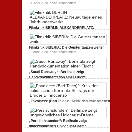
Tacheles
durch
zu
11. April 2020,
Keine Kommentare
(2020)
ein
Freud
Kritik
gespaltenes
(2020)
zum
Amerika.
Kritik
Dokumentarfilm:
zur
unverständlich,
Serie:
unmissverständlich.
„Siggi“
Filmkritik BERLIN ALEXANDERPLATZ:
dreht
durch
Neuauflage eines Jahrhundertwerks
zu
1. März 2020,
Keine Kommentare
Filmkritik
BERLIN
Filmkritik SIBERIA: Die Geister tanzen weiter
ALEXANDERPLATZ:
Neuauflage
zu
1. März 2020,
Keine Kommentare
eines
Filmkritik
Jahrhundertwerks
SIBERIA:
Die
Geister
tanzen
„Saudi Runaway“: Berlinale zeigt
weiter
Handydokumentation einer Flucht
zu
27. Februar 2020,
Keine Kommentare
„Saudi
Runaway“:
Berlinale
zeigt
Handydokumentation
„Favolacce (Bad Tales)“: Kritik des italienischen
einer
Berlinale-Beitrags der Brüder D’Innocenzo
Flucht
zu
25. Februar 2020,
Keine Kommentare
„Favolacce
(Bad
„Persischstunden“: Berlinale zeigt
Tales)“:
Kritik
ungewöhnliches Holocaust-Drama
des
zu
23. Februar 2020,
Keine Kommentare
italienischen