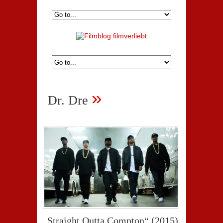
»
Dr. Dre
„Straight Outta Compton“ (2015)