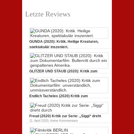
Letzte Reviews
GUNDA (2020): Kritik. Heilige Kreaturen,
spektakulär inszeniert.
zu
21. April 2021,
Keine Kommentare
GUNDA
(2020):
Kritik.
Heilige
Kreaturen,
GLITZER UND STAUB (2020): Kritik zum
spektakulär
Dokumentarfilm.
inszeniert.
zu
3. Oktober 2020,
Keine Kommentare
GLITZER
UND
STAUB
(2020):
Endlich Tacheles (2020) Kritik zum
Kritik
Dokumentarfilm: unverständlich,
zum
zu
19. Mai 2020,
Keine Kommentare
Dokumentarfilm.
Endlich
Bullenritt
Tacheles
durch
Freud (2020) Kritik zur Serie: „Siggi“ dreht
(2020)
ein
Kritik
zu
gespaltenes
11. April 2020,
Keine Kommentare
zum
Freud
Amerika.
Dokumentarfilm:
(2020)
unverständlich,
Kritik