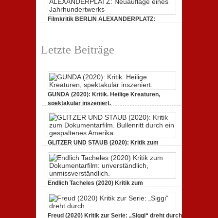
unmissverständlich.
zur
Serie:
„Siggi“
Filmkritik BERLIN ALEXANDERPLATZ:
dreht
durch
Neuauflage eines Jahrhundertwerks
zu
1. März 2020,
Keine Kommentare
Filmkritik
Letzte Beiträge
BERLIN
ALEXANDERPLATZ:
Neuauflage
eines
Jahrhundertwerks
GUNDA (2020): Kritik. Heilige Kreaturen,
spektakulär inszeniert.
zu
21. April 2021,
Keine Kommentare
GUNDA
(2020):
Kritik.
Heilige
Kreaturen,
GLITZER UND STAUB (2020): Kritik zum
spektakulär
Dokumentarfilm. Bullenritt durch ein
inszeniert.
gespaltenes Amerika.
zu
3. Oktober 2020,
Keine Kommentare
GLITZER
UND
Endlich Tacheles (2020) Kritik zum
STAUB
(2020):
Dokumentarfilm: unverständlich,
Kritik
unmissverständlich.
zum
zu
19. Mai 2020,
Keine Kommentare
Dokumentarfilm.
Endlich
Bullenritt
Freud (2020) Kritik zur Serie: „Siggi“ dreht durch