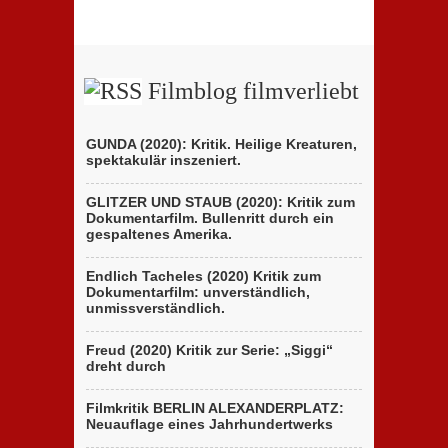
„Persischstunden“:
Berlinale-
Berlinale
Beitrags
zeigt
der
ungewöhnliches
Brüder
Holocaust-
D’Innocenzo
Drama
Filmblog filmverliebt
GUNDA (2020): Kritik. Heilige Kreaturen,
spektakulär inszeniert.
GLITZER UND STAUB (2020): Kritik zum
Dokumentarfilm. Bullenritt durch ein
gespaltenes Amerika.
Endlich Tacheles (2020) Kritik zum
Dokumentarfilm: unverständlich,
unmissverständlich.
Freud (2020) Kritik zur Serie: „Siggi“
dreht durch
Filmkritik BERLIN ALEXANDERPLATZ:
Neuauflage eines Jahrhundertwerks