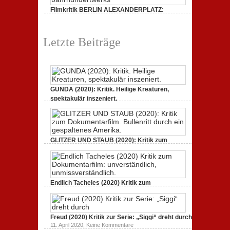
„Siggi“
Filmkritik BERLIN ALEXANDERPLATZ:
dreht
durch
Neuauflage eines Jahrhundertwerks
zu
1. März 2020,
Keine Kommentare
Filmkritik
Letzte Beiträge
BERLIN
ALEXANDERPLATZ:
Neuauflage
eines
Jahrhundertwerks
GUNDA (2020): Kritik. Heilige Kreaturen,
spektakulär inszeniert.
zu
21. April 2021,
Keine Kommentare
GUNDA
(2020):
Kritik.
Heilige
Kreaturen,
GLITZER UND STAUB (2020): Kritik zum
spektakulär
Dokumentarfilm. Bullenritt durch ein
inszeniert.
gespaltenes Amerika.
zu
3. Oktober 2020,
Keine Kommentare
GLITZER
UND
Endlich Tacheles (2020) Kritik zum
STAUB
(2020):
Dokumentarfilm: unverständlich,
Kritik
unmissverständlich.
zum
zu
19. Mai 2020,
Keine Kommentare
Dokumentarfilm.
Endlich
Bullenritt
Freud (2020) Kritik zur Serie: „Siggi“ dreht durch
Tacheles
durch
zu
11. April 2020,
Keine Kommentare
(2020)
ein