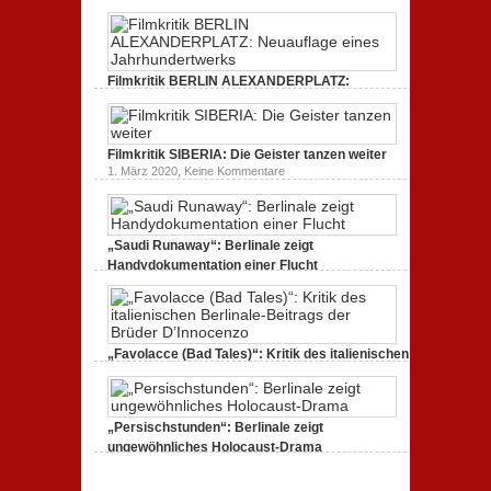
Freud
Kritik
gespaltenes
(2020)
zum
Amerika.
Kritik
Dokumentarfilm:
zur
unverständlich,
Serie:
unmissverständlich.
„Siggi“
Filmkritik BERLIN ALEXANDERPLATZ:
dreht
durch
Neuauflage eines Jahrhundertwerks
zu
1. März 2020,
Keine Kommentare
Filmkritik
BERLIN
Filmkritik SIBERIA: Die Geister tanzen weiter
ALEXANDERPLATZ:
Neuauflage
zu
1. März 2020,
Keine Kommentare
eines
Filmkritik
Jahrhundertwerks
SIBERIA:
Die
Geister
tanzen
„Saudi Runaway“: Berlinale zeigt
weiter
Handydokumentation einer Flucht
zu
27. Februar 2020,
Keine Kommentare
„Saudi
Runaway“:
Berlinale
zeigt
Handydokumentation
„Favolacce (Bad Tales)“: Kritik des italienischen
einer
Berlinale-Beitrags der Brüder D’Innocenzo
Flucht
zu
25. Februar 2020,
Keine Kommentare
„Favolacce
(Bad
„Persischstunden“: Berlinale zeigt
Tales)“:
Kritik
ungewöhnliches Holocaust-Drama
des
zu
23. Februar 2020,
Keine Kommentare
italienischen
„Persischstunden“:
Berlinale-
Berlinale