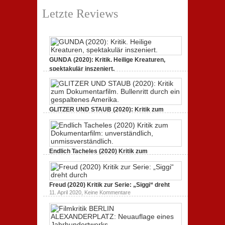
Letzte Reviews
GUNDA (2020): Kritik. Heilige Kreaturen,
spektakulär inszeniert.
zu
21. April 2021,
Keine Kommentare
GUNDA
(2020):
Kritik.
Heilige
Kreaturen,
GLITZER UND STAUB (2020): Kritik zum
spektakulär
Dokumentarfilm.
inszeniert.
zu
3. Oktober 2020,
Keine Kommentare
GLITZER
UND
STAUB
(2020):
Endlich Tacheles (2020) Kritik zum
Kritik
Dokumentarfilm: unverständlich,
zum
zu
19. Mai 2020,
Keine Kommentare
Dokumentarfilm.
Endlich
Bullenritt
Tacheles
durch
Freud (2020) Kritik zur Serie: „Siggi“ dreht
(2020)
ein
Kritik
zu
gespaltenes
11. April 2020,
Keine Kommentare
zum
Freud
Amerika.
Dokumentarfilm:
(2020)
unverständlich,
Kritik
unmissverständlich.
zur
Serie: