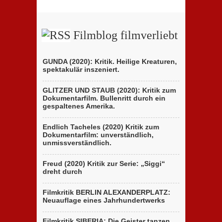
Beitrags
zeigt
der
ungewöhnliches
Brüder
Holocaust-
D’Innocenzo
Drama
Filmblog filmverliebt
GUNDA (2020): Kritik. Heilige Kreaturen,
spektakulär inszeniert.
GLITZER UND STAUB (2020): Kritik zum
Dokumentarfilm. Bullenritt durch ein
gespaltenes Amerika.
Endlich Tacheles (2020) Kritik zum
Dokumentarfilm: unverständlich,
unmissverständlich.
Freud (2020) Kritik zur Serie: „Siggi“
dreht durch
Filmkritik BERLIN ALEXANDERPLATZ:
Neuauflage eines Jahrhundertwerks
Filmkritik SIBERIA: Die Geister tanzen