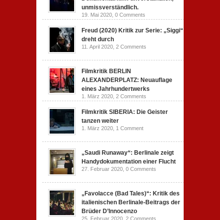
unmissverständlich.
19. Mai 2020,
0 Comments
Freud (2020) Kritik zur Serie: „Siggi“
dreht durch
11. April 2020,
2 Comments
Filmkritik BERLIN
ALEXANDERPLATZ: Neuauflage
eines Jahrhundertwerks
1. März 2020,
2 Comments
Filmkritik SIBERIA: Die Geister
tanzen weiter
1. März 2020,
1 Comment
„Saudi Runaway“: Berlinale zeigt
Handydokumentation einer Flucht
27. Februar 2020,
0 Comments
„Favolacce (Bad Tales)“: Kritik des
italienischen Berlinale-Beitrags der
Brüder D’Innocenzo
25. Februar 2020,
2 Comments