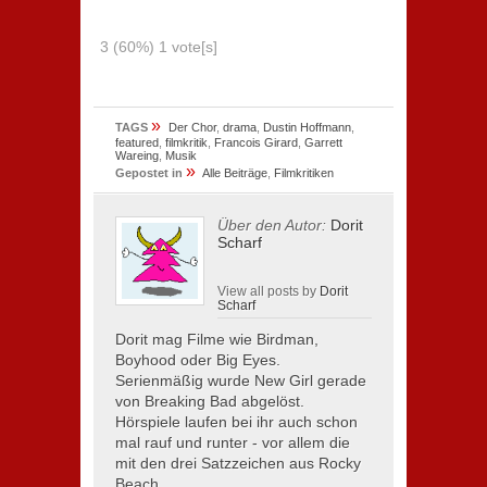
3
(60%)
1
vote[s]
»
TAGS
Der Chor
,
drama
,
Dustin Hoffmann
,
featured
,
filmkritik
,
Francois Girard
,
Garrett
Wareing
,
Musik
»
Gepostet in
Alle Beiträge
,
Filmkritiken
Über den Autor:
Dorit
Scharf
View all posts by
Dorit
Scharf
Dorit mag Filme wie Birdman,
Boyhood oder Big Eyes.
Serienmäßig wurde New Girl gerade
von Breaking Bad abgelöst.
Hörspiele laufen bei ihr auch schon
mal rauf und runter - vor allem die
mit den drei Satzzeichen aus Rocky
Beach.