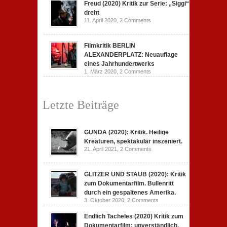
Freud (2020) Kritik zur Serie: „Siggi“
dreht
11. April 2020,
2 Comments
Filmkritik BERLIN
ALEXANDERPLATZ: Neuauflage
eines Jahrhundertwerks
1. März 2020,
2 Comments
Letzte Beiträge
GUNDA (2020): Kritik. Heilige
Kreaturen, spektakulär inszeniert.
21. April 2021,
2 Comments
GLITZER UND STAUB (2020): Kritik
zum Dokumentarfilm. Bullenritt
durch ein gespaltenes Amerika.
3. Oktober 2020,
2 Comments
Endlich Tacheles (2020) Kritik zum
Dokumentarfilm: unverständlich,