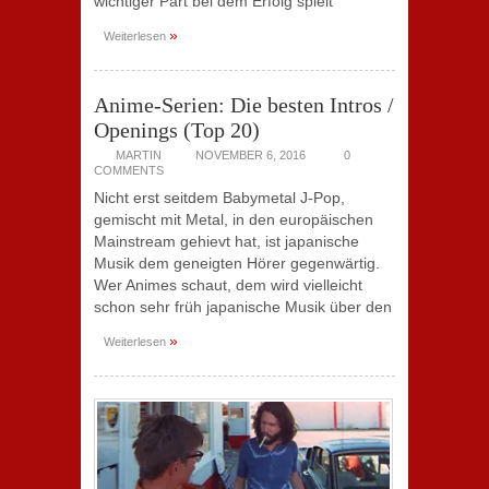
wichtiger Part bei dem Erfolg spielt
»
Weiterlesen
Anime-Serien: Die besten Intros /
Openings (Top 20)
MARTIN
NOVEMBER 6, 2016
0
COMMENTS
Nicht erst seitdem Babymetal J-Pop,
gemischt mit Metal, in den europäischen
Mainstream gehievt hat, ist japanische
Musik dem geneigten Hörer gegenwärtig.
Wer Animes schaut, dem wird vielleicht
schon sehr früh japanische Musik über den
»
Weiterlesen