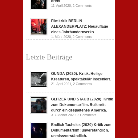
dreht
11. April 2020,
2 Comments
Filmkritik BERLIN
ALEXANDERPLATZ: Neuauflage
eines Jahrhundertwerks
1. März 2020,
2 Comments
Letzte Beiträge
GUNDA (2020): Kritik. Heilige
Kreaturen, spektakulär inszeniert.
21. April 2021,
2 Comments
GLITZER UND STAUB (2020): Kritik
zum Dokumentarfilm. Bullenritt
durch ein gespaltenes Amerika.
3. Oktober 2020,
2 Comments
Endlich Tacheles (2020) Kritik zum
Dokumentarfilm: unverständlich,
unmissverständlich.