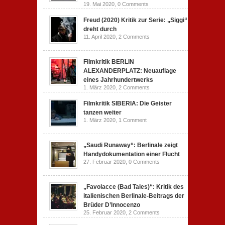
19. Mai 2020,
0 Comments
Freud (2020) Kritik zur Serie: „Siggi“
dreht durch
11. April 2020,
2 Comments
Filmkritik BERLIN
ALEXANDERPLATZ: Neuauflage
eines Jahrhundertwerks
1. März 2020,
2 Comments
Filmkritik SIBERIA: Die Geister
tanzen weiter
1. März 2020,
1 Comment
„Saudi Runaway“: Berlinale zeigt
Handydokumentation einer Flucht
27. Februar 2020,
0 Comments
„Favolacce (Bad Tales)“: Kritik des
italienischen Berlinale-Beitrags der
Brüder D’Innocenzo
25. Februar 2020,
2 Comments