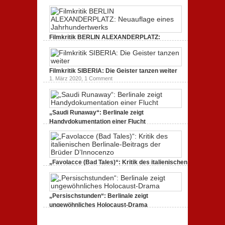
Filmkritik BERLIN ALEXANDERPLATZ:
Neuauflage eines Jahrhundertwerks
1. März 2020,
2 Comments
Filmkritik SIBERIA: Die Geister tanzen weiter
1. März 2020,
1 Comment
„Saudi Runaway“: Berlinale zeigt
Handydokumentation einer Flucht
27. Februar 2020,
0 Comments
„Favolacce (Bad Tales)“: Kritik des italienischen
Berlinale-Beitrags der Brüder D’Innocenzo
25. Februar 2020,
2 Comments
„Persischstunden“: Berlinale zeigt
ungewöhnliches Holocaust-Drama
23. Februar 2020,
1 Comment