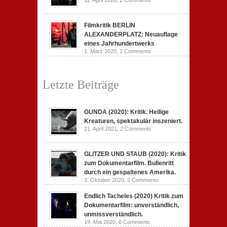
11. April 2020,
2 Comments
Filmkritik BERLIN
ALEXANDERPLATZ: Neuauflage
eines Jahrhundertwerks
1. März 2020,
2 Comments
Letzte Beiträge
GUNDA (2020): Kritik. Heilige
Kreaturen, spektakulär inszeniert.
21. April 2021,
2 Comments
GLITZER UND STAUB (2020): Kritik
zum Dokumentarfilm. Bullenritt
durch ein gespaltenes Amerika.
3. Oktober 2020,
2 Comments
Endlich Tacheles (2020) Kritik zum
Dokumentarfilm: unverständlich,
unmissverständlich.
19. Mai 2020,
0 Comments