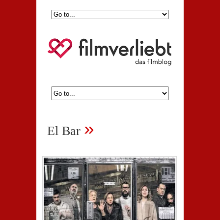
»
El Bar