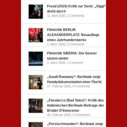
Freud (2020) Kritik zur Serie: „Siggi“
dreht durch
11. April 2020,
2 Comments
Filmkritik BERLIN
ALEXANDERPLATZ: Neuauflage
eines Jahrhundertwerks
1. März 2020,
2 Comments
Filmkritik SIBERIA: Die Geister
tanzen weiter
1. März 2020,
1 Comment
„Saudi Runaway“: Berlinale zeigt
Handydokumentation einer Flucht
27. Februar 2020,
0 Comments
„Favolacce (Bad Tales)“: Kritik des
italienischen Berlinale-Beitrags der
Brüder D’Innocenzo
25. Februar 2020,
2 Comments
„Persischstunden“: Berlinale zeigt