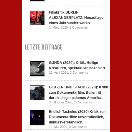
Filmkritik BERLIN
ALEXANDERPLATZ: Neuauflage
eines Jahrhundertwerks
1. März 2020,
2 Comments
Letzte Beiträge
GUNDA (2020): Kritik. Heilige
Kreaturen, spektakulär inszeniert.
21. April 2021,
2 Comments
GLITZER UND STAUB (2020): Kritik
zum Dokumentarfilm. Bullenritt
durch ein gespaltenes Amerika.
3. Oktober 2020,
2 Comments
Endlich Tacheles (2020) Kritik zum
Dokumentarfilm: unverständlich,
unmissverständlich.
19. Mai 2020,
0 Comments