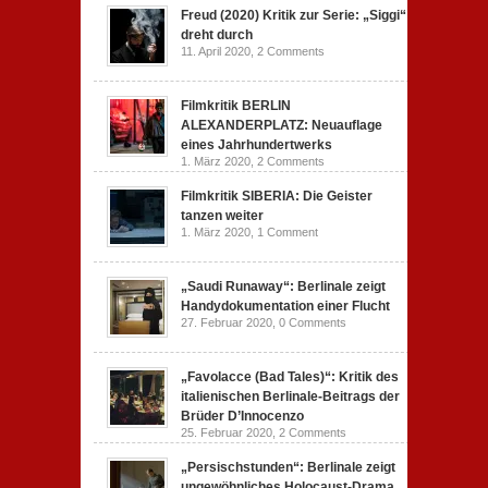
Freud (2020) Kritik zur Serie: „Siggi“
dreht durch
11. April 2020,
2 Comments
Filmkritik BERLIN
ALEXANDERPLATZ: Neuauflage
eines Jahrhundertwerks
1. März 2020,
2 Comments
Filmkritik SIBERIA: Die Geister
tanzen weiter
1. März 2020,
1 Comment
„Saudi Runaway“: Berlinale zeigt
Handydokumentation einer Flucht
27. Februar 2020,
0 Comments
„Favolacce (Bad Tales)“: Kritik des
italienischen Berlinale-Beitrags der
Brüder D’Innocenzo
25. Februar 2020,
2 Comments
„Persischstunden“: Berlinale zeigt
ungewöhnliches Holocaust-Drama