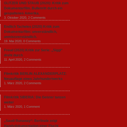
GLITZER UND STAUB (2020): Kritik zum
Dokumentarfilm. Bullenritt durch ein
gespaltenes Amerika.
3. Oktober 2020,
2 Comments
Endlich Tacheles (2020) Kritik zum
Dokumentarfilm: unverständlich,
unmissverständlich.
19. Mai 2020,
0 Comments
Freud (2020) Kritik zur Serie: „Siggi“
dreht durch
11. April 2020,
2 Comments
Filmkritik BERLIN ALEXANDERPLATZ:
Neuauflage eines Jahrhundertwerks
1. März 2020,
2 Comments
Filmkritik SIBERIA: Die Geister tanzen
weiter
1. März 2020,
1 Comment
„Saudi Runaway“: Berlinale zeigt
Handydokumentation einer Flucht