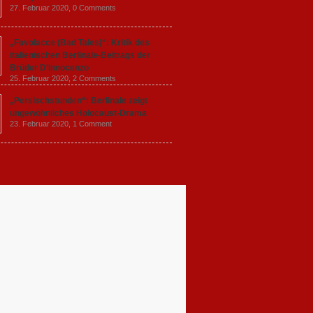
27. Februar 2020,
0 Comments
„Favolacce (Bad Tales)“: Kritik des
italienischen Berlinale-Beitrags der
Brüder D’Innocenzo
25. Februar 2020,
2 Comments
„Persischstunden“: Berlinale zeigt
ungewöhnliches Holocaust-Drama
23. Februar 2020,
1 Comment