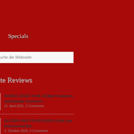
Specials
te Reviews
GUNDA (2020): Kritik. Heilige Kreaturen,
spektakulär inszeniert.
21. April 2021,
2 Comments
GLITZER UND STAUB (2020): Kritik zum
Dokumentarfilm.
3. Oktober 2020,
2 Comments