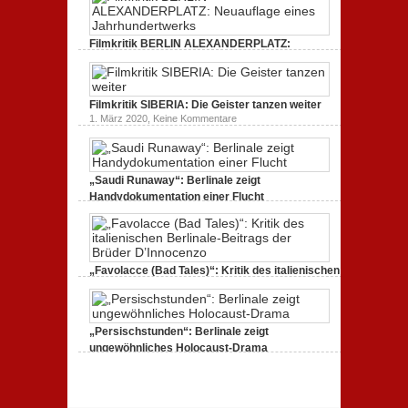
Dokumentarfilm:
zur
unverständlich,
Serie:
unmissverständlich.
„Siggi“
Filmkritik BERLIN ALEXANDERPLATZ:
dreht
durch
Neuauflage eines Jahrhundertwerks
zu
1. März 2020,
Keine Kommentare
Filmkritik
BERLIN
Filmkritik SIBERIA: Die Geister tanzen weiter
ALEXANDERPLATZ:
Neuauflage
zu
1. März 2020,
Keine Kommentare
eines
Filmkritik
Jahrhundertwerks
SIBERIA:
Die
Geister
tanzen
„Saudi Runaway“: Berlinale zeigt
weiter
Handydokumentation einer Flucht
zu
27. Februar 2020,
Keine Kommentare
„Saudi
Runaway“:
Berlinale
zeigt
Handydokumentation
„Favolacce (Bad Tales)“: Kritik des italienischen
einer
Berlinale-Beitrags der Brüder D’Innocenzo
Flucht
zu
25. Februar 2020,
Keine Kommentare
„Favolacce
(Bad
„Persischstunden“: Berlinale zeigt
Tales)“:
Kritik
ungewöhnliches Holocaust-Drama
des
zu
23. Februar 2020,
Keine Kommentare
italienischen
„Persischstunden“:
Berlinale-
Berlinale
Beitrags
zeigt
der
ungewöhnliches