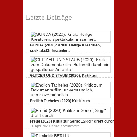
durch
Neuauflage eines Jahrhundertwerks
zu
1. März 2020,
Keine Kommentare
Filmkritik
Letzte Beiträge
BERLIN
ALEXANDERPLATZ:
Neuauflage
eines
Jahrhundertwerks
GUNDA (2020): Kritik. Heilige Kreaturen,
spektakulär inszeniert.
zu
21. April 2021,
Keine Kommentare
GUNDA
(2020):
Kritik.
Heilige
Kreaturen,
GLITZER UND STAUB (2020): Kritik zum
spektakulär
Dokumentarfilm. Bullenritt durch ein
inszeniert.
gespaltenes Amerika.
zu
3. Oktober 2020,
Keine Kommentare
GLITZER
UND
Endlich Tacheles (2020) Kritik zum
STAUB
(2020):
Dokumentarfilm: unverständlich,
Kritik
unmissverständlich.
zum
zu
19. Mai 2020,
Keine Kommentare
Dokumentarfilm.
Endlich
Bullenritt
Freud (2020) Kritik zur Serie: „Siggi“ dreht durch
Tacheles
durch
zu
11. April 2020,
Keine Kommentare
(2020)
ein
Freud
Kritik
gespaltenes
(2020)
zum
Amerika.
Kritik