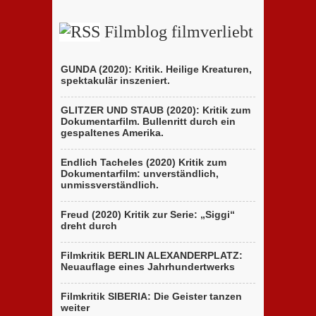
Brüder
Holocaust-
D’Innocenzo
Drama
Filmblog filmverliebt
GUNDA (2020): Kritik. Heilige Kreaturen,
spektakulär inszeniert.
GLITZER UND STAUB (2020): Kritik zum
Dokumentarfilm. Bullenritt durch ein
gespaltenes Amerika.
Endlich Tacheles (2020) Kritik zum
Dokumentarfilm: unverständlich,
unmissverständlich.
Freud (2020) Kritik zur Serie: „Siggi“
dreht durch
Filmkritik BERLIN ALEXANDERPLATZ:
Neuauflage eines Jahrhundertwerks
Filmkritik SIBERIA: Die Geister tanzen
weiter