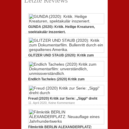
Letzte Reviews
GUNDA (2020): Kritik. Heilige Kreaturen,
spektakulär inszeniert.
zu
21. April 2021,
Keine Kommentare
GUNDA
(2020):
Kritik.
Heilige
Kreaturen,
GLITZER UND STAUB (2020): Kritik zum
spektakulär
Dokumentarfilm.
inszeniert.
zu
3. Oktober 2020,
Keine Kommentare
GLITZER
UND
STAUB
(2020):
Endlich Tacheles (2020) Kritik zum
Kritik
Dokumentarfilm: unverständlich,
zum
zu
19. Mai 2020,
Keine Kommentare
Dokumentarfilm.
Endlich
Bullenritt
Tacheles
durch
Freud (2020) Kritik zur Serie: „Siggi“ dreht
(2020)
ein
Kritik
zu
gespaltenes
11. April 2020,
Keine Kommentare
zum
Freud
Amerika.
Dokumentarfilm:
(2020)
unverständlich,
Kritik
unmissverständlich.
zur
Serie:
„Siggi“
Filmkritik BERLIN ALEXANDERPLATZ:
dreht