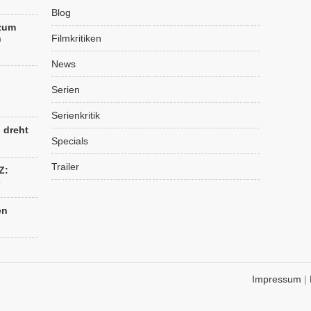
Blog
 zum
n
Filmkritiken
News
Serien
Serienkritik
“ dreht
Specials
Trailer
Z:
s
en
Impressum
|