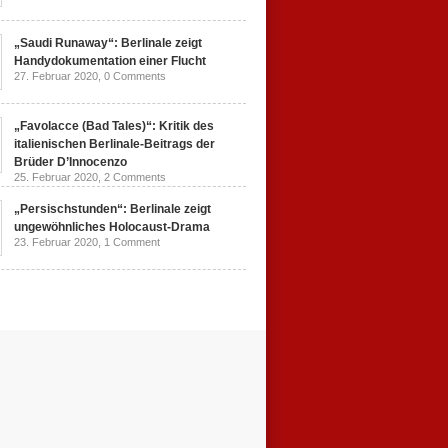
„Saudi Runaway“: Berlinale zeigt
Handydokumentation einer Flucht
27. Februar 2020,
0 Comments
„Favolacce (Bad Tales)“: Kritik des
italienischen Berlinale-Beitrags der
Brüder D’Innocenzo
25. Februar 2020,
2 Comments
„Persischstunden“: Berlinale zeigt
ungewöhnliches Holocaust-Drama
23. Februar 2020,
1 Comment