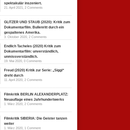
spektakulär inszeniert.
21. April 2021,
2 Comments
GLITZER UND STAUB (2020): Kritik zum
Dokumentarfilm. Bullenritt durch ein
gespaltenes Amerika.
3. Oktober 2020,
2 Comments
Endlich Tacheles (2020) Kritik zum
Dokumentarfilm: unverständlich,
unmissverständlich.
19. Mai 2020,
0 Comments
Freud (2020) Kritik zur Serie: „Siggi“
dreht durch
11. April 2020,
2 Comments
Filmkritik BERLIN ALEXANDERPLATZ:
Neuauflage eines Jahrhundertwerks
1. März 2020,
2 Comments
Filmkritik SIBERIA: Die Geister tanzen
weiter
1. März 2020,
1 Comment