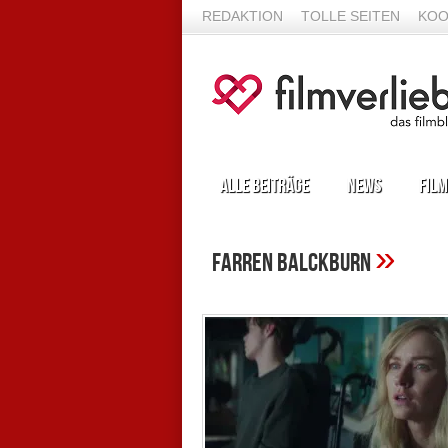
REDAKTION
TOLLE SEITEN
KOO
Alle Beiträge
News
Film
»
Farren Balckburn