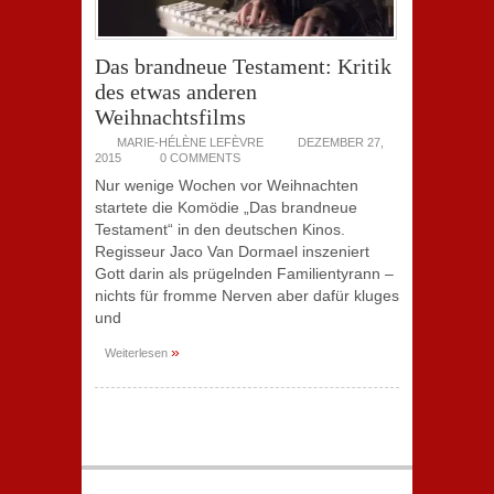
Das brandneue Testament: Kritik
des etwas anderen
Weihnachtsfilms
MARIE-HÉLÈNE LEFÈVRE
DEZEMBER 27,
2015
0 COMMENTS
Nur wenige Wochen vor Weihnachten
startete die Komödie „Das brandneue
Testament“ in den deutschen Kinos.
Regisseur Jaco Van Dormael inszeniert
Gott darin als prügelnden Familientyrann –
nichts für fromme Nerven aber dafür kluges
und
»
Weiterlesen