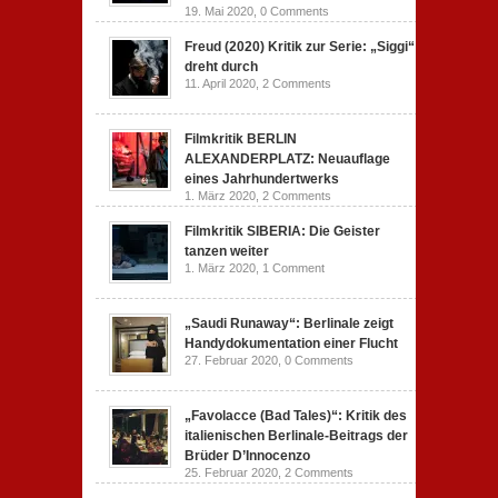
19. Mai 2020,
0 Comments
Freud (2020) Kritik zur Serie: „Siggi“
dreht durch
11. April 2020,
2 Comments
Filmkritik BERLIN
ALEXANDERPLATZ: Neuauflage
eines Jahrhundertwerks
1. März 2020,
2 Comments
Filmkritik SIBERIA: Die Geister
tanzen weiter
1. März 2020,
1 Comment
„Saudi Runaway“: Berlinale zeigt
Handydokumentation einer Flucht
27. Februar 2020,
0 Comments
„Favolacce (Bad Tales)“: Kritik des
italienischen Berlinale-Beitrags der
Brüder D’Innocenzo
25. Februar 2020,
2 Comments