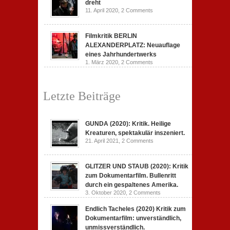
dreht
11. April 2020,
2 Comments
Filmkritik BERLIN
ALEXANDERPLATZ: Neuauflage
eines Jahrhundertwerks
1. März 2020,
2 Comments
Letzte Beiträge
GUNDA (2020): Kritik. Heilige
Kreaturen, spektakulär inszeniert.
21. April 2021,
2 Comments
GLITZER UND STAUB (2020): Kritik
zum Dokumentarfilm. Bullenritt
durch ein gespaltenes Amerika.
3. Oktober 2020,
2 Comments
Endlich Tacheles (2020) Kritik zum
Dokumentarfilm: unverständlich,
unmissverständlich.