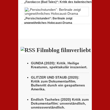
„Favolacce (Bad Tales)“: Kritik des italienischen
Berlinale-Beitrags der Brüder D’Innocenzo
25. Februar 2020,
Keine Kommentare
zu „Favolacce
(Bad Tales)“: Kritik des italienischen Berlinale-Beitrags
„Persischstunden“: Berlinale zeigt
der Brüder D’Innocenzo
ungewöhnliches Holocaust-Drama
23. Februar 2020,
Keine Kommentare
zu
„Persischstunden“: Berlinale zeigt ungewöhnliches
Holocaust-Drama
Filmblog filmverliebt
GUNDA (2020): Kritik. Heilige
Kreaturen, spektakulär inszeniert.
GLITZER UND STAUB (2020):
Kritik zum Dokumentarfilm.
Bullenritt durch ein gespaltenes
Amerika.
Endlich Tacheles (2020) Kritik zum
Dokumentarfilm: unverständlich,
unmissverständlich.