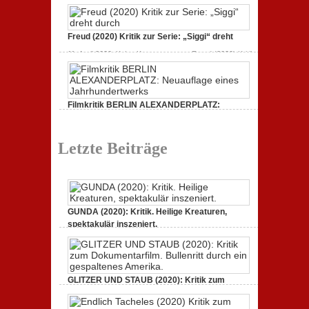
Dokumentarfilm: unverständlich,
19. Mai 2020,
Keine Kommentare
zu Endlich Tacheles
(2020) Kritik zum Dokumentarfilm: unverständlich,
Freud (2020) Kritik zur Serie: „Siggi“ dreht
unmissverständlich.
11. April 2020,
Keine Kommentare
zu Freud (2020) Kritik
zur Serie: „Siggi“ dreht durch
Filmkritik BERLIN ALEXANDERPLATZ:
Neuauflage eines Jahrhundertwerks
1. März 2020,
Keine Kommentare
zu Filmkritik BERLIN
ALEXANDERPLATZ: Neuauflage eines
Letzte Beiträge
Jahrhundertwerks
GUNDA (2020): Kritik. Heilige Kreaturen,
spektakulär inszeniert.
21. April 2021,
Keine Kommentare
zu GUNDA (2020):
Kritik. Heilige Kreaturen, spektakulär inszeniert.
GLITZER UND STAUB (2020): Kritik zum
Dokumentarfilm. Bullenritt durch ein
gespaltenes Amerika.