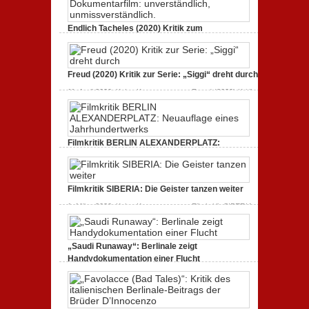
3. Oktober 2020,
Keine Kommentare
zu GLITZER UND
STAUB (2020): Kritik zum Dokumentarfilm. Bullenritt
Endlich Tacheles (2020) Kritik zum
durch ein gespaltenes Amerika.
Dokumentarfilm: unverständlich,
unmissverständlich.
19. Mai 2020,
Keine Kommentare
zu Endlich Tacheles
Freud (2020) Kritik zur Serie: „Siggi“ dreht durch
(2020) Kritik zum Dokumentarfilm: unverständlich,
unmissverständlich.
11. April 2020,
Keine Kommentare
zu Freud (2020) Kritik
zur Serie: „Siggi“ dreht durch
Filmkritik BERLIN ALEXANDERPLATZ:
Neuauflage eines Jahrhundertwerks
1. März 2020,
Keine Kommentare
zu Filmkritik BERLIN
ALEXANDERPLATZ: Neuauflage eines
Filmkritik SIBERIA: Die Geister tanzen weiter
Jahrhundertwerks
1. März 2020,
Keine Kommentare
zu Filmkritik SIBERIA:
Die Geister tanzen weiter
„Saudi Runaway“: Berlinale zeigt
Handydokumentation einer Flucht
27. Februar 2020,
Keine Kommentare
zu „Saudi
Runaway“: Berlinale zeigt Handydokumentation einer
Flucht