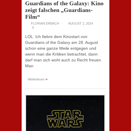
Guardians of the Galaxy: Kino
zeigt falschen „Guardians-
Film“
FLORIAN ERBACH
AUGUST 2, 2014
0
LOL: Ich fiebre dem Kinostart von
Guardians of the Galaxy am 28. August
schon eine ganze Weile entgegen und
wenn man die Kritiken betrachtet, dann
darf man sich wohl auch zu Recht freuen.
Man
»
Weiterlesen