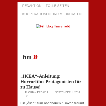
REDAKTION
TOLLE SEITEN
KOOPERATIONEN UND MEDIA DATEN
»
fun
„IKEA“-Anleitung:
Horrorfilm-Protagonisten für
zu Hause!
FLORIAN ERBACH
SEPTEMBER 1, 2014
0
Ein „Älien“ zum nachbauen? Davon träumt