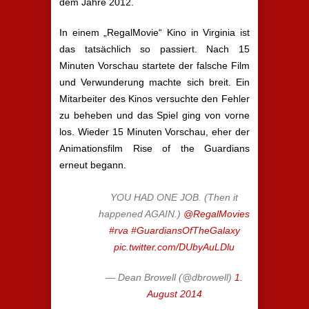
dem Jahre 2012.
In einem „RegalMovie“ Kino in Virginia ist
das tatsächlich so passiert. Nach 15
Minuten Vorschau startete der falsche Film
und Verwunderung machte sich breit. Ein
Mitarbeiter des Kinos versuchte den Fehler
zu beheben und das Spiel ging von vorne
los. Wieder 15 Minuten Vorschau, eher der
Animationsfilm Rise of the Guardians
erneut begann.
YOU HAD ONE JOB. (Then it
happened AGAIN.)
@RegalMovies
#rva
#GuardiansOfTheGalaxy
pic.twitter.com/DUbyAuLDlu
— Dean Browell (@dbrowell)
1.
August 2014