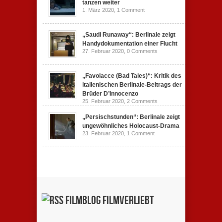
tanzen weiter
1. März 2020,
1 Comment
„Saudi Runaway“: Berlinale zeigt
Handydokumentation einer Flucht
27. Februar 2020,
0 Comments
„Favolacce (Bad Tales)“: Kritik des
italienischen Berlinale-Beitrags der
Brüder D’Innocenzo
25. Februar 2020,
2 Comments
„Persischstunden“: Berlinale zeigt
ungewöhnliches Holocaust-Drama
23. Februar 2020,
1 Comment
Filmblog filmverliebt