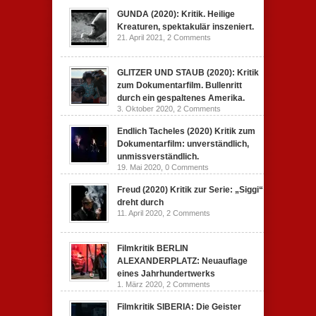
GUNDA (2020): Kritik. Heilige
Kreaturen, spektakulär inszeniert.
21. April 2021,
2 Comments
GLITZER UND STAUB (2020): Kritik
zum Dokumentarfilm. Bullenritt
durch ein gespaltenes Amerika.
3. Oktober 2020,
2 Comments
Endlich Tacheles (2020) Kritik zum
Dokumentarfilm: unverständlich,
unmissverständlich.
19. Mai 2020,
0 Comments
Freud (2020) Kritik zur Serie: „Siggi“
dreht durch
11. April 2020,
2 Comments
Filmkritik BERLIN
ALEXANDERPLATZ: Neuauflage
eines Jahrhundertwerks
1. März 2020,
2 Comments
Filmkritik SIBERIA: Die Geister