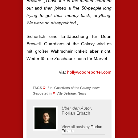
Browell. „Those left in the theater stormed
out and then joined a line 50-people long
trying to get their money back, anything.
We were so disappointed.
„
Sicherlich eine Enttäuschung für Dean
Browell. Guardians of the Galaxy wird es
mit großer Wahrscheinlichkeit aber nicht.
Weder für die Zuschauer noch für Marvel.
via:
hollywoodreporter.com
»
TAGS
fun
,
Guardians of the Galaxy
,
news
»
Gepostet in
Alle Beiträge
,
News
Über den Autor:
Florian Erbach
View all posts by
Florian
Erbach