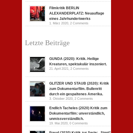
Filmkritik BERLIN
ALEXANDERPLATZ: Neuauflage
eines Jahrhundertwerks
1. März 2020,
2 Comments
Letzte Beiträge
GUNDA (2020): Kritik. Heilige
Kreaturen, spektakulär inszeniert.
21. April 2021,
2 Comments
GLITZER UND STAUB (2020): Kritik
zum Dokumentarfilm. Bullenritt
durch ein gespaltenes Amerika.
3. Oktober 2020,
2 Comments
Endlich Tacheles (2020) Kritik zum
Dokumentarfilm: unverständlich,
unmissverständlich.
19. Mai 2020,
0 Comments
Freud (2020) Kritik zur Serie: „Siggi“