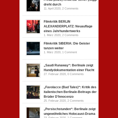
dreht durch
11. April 2020,
2 Comments
Filmkritik BERLIN
ALEXANDERPLATZ: Neuauflage
eines Jahrhundertwerks
1. März 2020,
2 Comments
Filmkritik SIBERIA: Die Geister
tanzen weiter
1. März 2020,
1 Comment
„Saudi Runaway“: Berlinale zeigt
Handydokumentation einer Flucht
27. Februar 2020,
0 Comments
„Favolacce (Bad Tales)“: Kritik des
italienischen Berlinale-Beitrags der
Brüder D’Innocenzo
25. Februar 2020,
2 Comments
„Persischstunden“: Berlinale zeigt
ungewöhnliches Holocaust-Drama
23. Februar 2020,
1 Comment