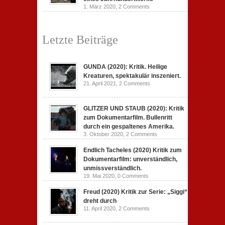
1. März 2020,
2 Comments
Letzte Beiträge
GUNDA (2020): Kritik. Heilige
Kreaturen, spektakulär inszeniert.
21. April 2021,
2 Comments
GLITZER UND STAUB (2020): Kritik
zum Dokumentarfilm. Bullenritt
durch ein gespaltenes Amerika.
3. Oktober 2020,
2 Comments
Endlich Tacheles (2020) Kritik zum
Dokumentarfilm: unverständlich,
unmissverständlich.
19. Mai 2020,
0 Comments
Freud (2020) Kritik zur Serie: „Siggi“
dreht durch
11. April 2020,
2 Comments