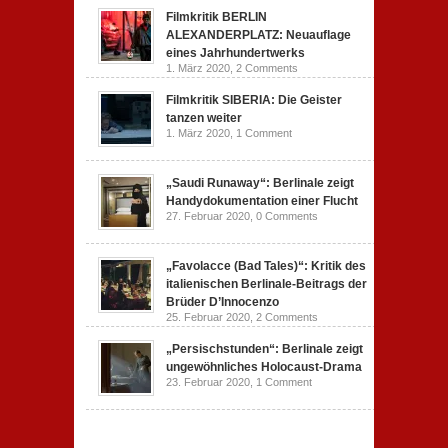
Filmkritik BERLIN
ALEXANDERPLATZ: Neuauflage
eines Jahrhundertwerks
1. März 2020,
2 Comments
Filmkritik SIBERIA: Die Geister
tanzen weiter
1. März 2020,
1 Comment
„Saudi Runaway“: Berlinale zeigt
Handydokumentation einer Flucht
27. Februar 2020,
0 Comments
„Favolacce (Bad Tales)“: Kritik des
italienischen Berlinale-Beitrags der
Brüder D’Innocenzo
25. Februar 2020,
2 Comments
„Persischstunden“: Berlinale zeigt
ungewöhnliches Holocaust-Drama
23. Februar 2020,
1 Comment