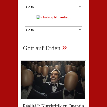
»
Gott auf Erden
„Réalité“: Kurzkritik zu Quentin