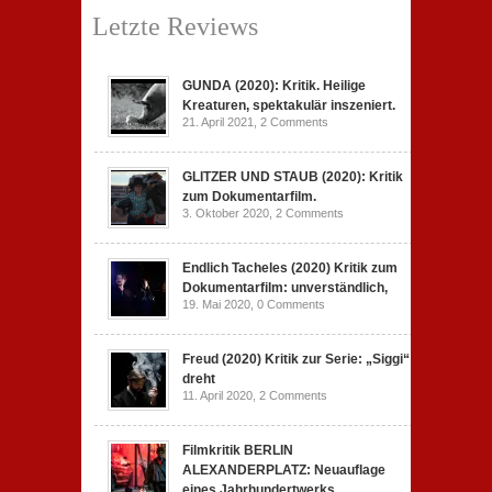
Letzte Reviews
GUNDA (2020): Kritik. Heilige
Kreaturen, spektakulär inszeniert.
21. April 2021,
2 Comments
GLITZER UND STAUB (2020): Kritik
zum Dokumentarfilm.
3. Oktober 2020,
2 Comments
Endlich Tacheles (2020) Kritik zum
Dokumentarfilm: unverständlich,
19. Mai 2020,
0 Comments
Freud (2020) Kritik zur Serie: „Siggi“
dreht
11. April 2020,
2 Comments
Filmkritik BERLIN
ALEXANDERPLATZ: Neuauflage
eines Jahrhundertwerks