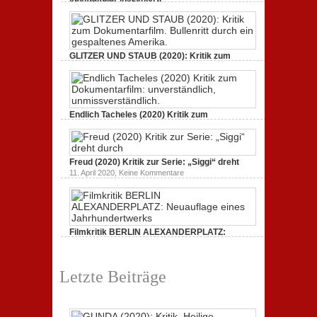
zu
21. April 2021,
Keine Kommentare
GUNDA
(2020):
Kritik.
Heilige
Kreaturen,
GLITZER UND STAUB (2020): Kritik zum
spektakulär
Dokumentarfilm.
inszeniert.
zu
3. Oktober 2020,
Keine Kommentare
GLITZER
UND
STAUB
(2020):
Endlich Tacheles (2020) Kritik zum
Kritik
Dokumentarfilm: unverständlich,
zum
zu
19. Mai 2020,
Keine Kommentare
Dokumentarfilm.
Endlich
Bullenritt
Tacheles
durch
Freud (2020) Kritik zur Serie: „Siggi“ dreht
(2020)
ein
Kritik
zu
gespaltenes
11. April 2020,
Keine Kommentare
zum
Freud
Amerika.
Dokumentarfilm:
(2020)
unverständlich,
Kritik
unmissverständlich.
zur
Serie:
„Siggi“
Filmkritik BERLIN ALEXANDERPLATZ:
dreht
durch
Neuauflage eines Jahrhundertwerks
zu
1. März 2020,
Keine Kommentare
Filmkritik
Letzte Beiträge
BERLIN
ALEXANDERPLATZ:
Neuauflage
eines
Jahrhundertwerks