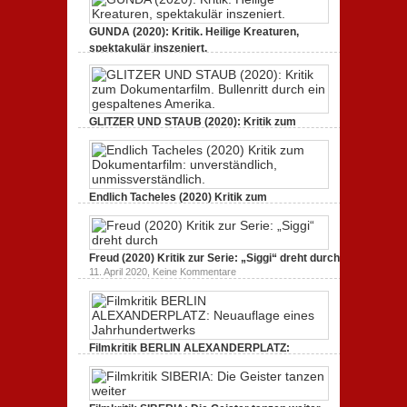
GUNDA (2020): Kritik. Heilige Kreaturen,
spektakulär inszeniert.
zu
21. April 2021,
Keine Kommentare
GUNDA
(2020):
Kritik.
Heilige
Kreaturen,
GLITZER UND STAUB (2020): Kritik zum
spektakulär
Dokumentarfilm. Bullenritt durch ein
inszeniert.
gespaltenes Amerika.
zu
3. Oktober 2020,
Keine Kommentare
GLITZER
UND
Endlich Tacheles (2020) Kritik zum
STAUB
(2020):
Dokumentarfilm: unverständlich,
Kritik
unmissverständlich.
zum
zu
19. Mai 2020,
Keine Kommentare
Dokumentarfilm.
Endlich
Bullenritt
Freud (2020) Kritik zur Serie: „Siggi“ dreht durch
Tacheles
durch
zu
11. April 2020,
Keine Kommentare
(2020)
ein
Freud
Kritik
gespaltenes
(2020)
zum
Amerika.
Kritik
Dokumentarfilm:
zur
unverständlich,
Serie:
unmissverständlich.
„Siggi“
Filmkritik BERLIN ALEXANDERPLATZ:
dreht
durch
Neuauflage eines Jahrhundertwerks
zu
1. März 2020,
Keine Kommentare
Filmkritik
BERLIN