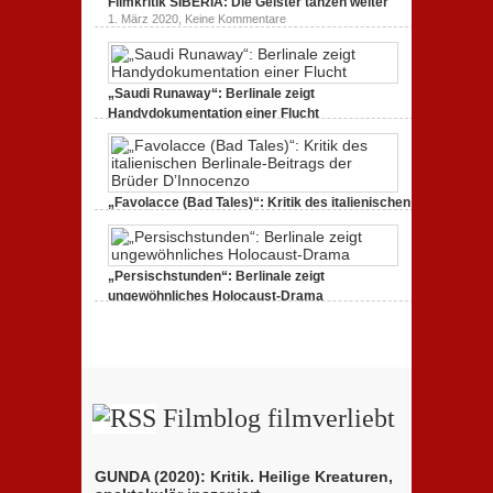
Filmkritik SIBERIA: Die Geister tanzen weiter
ALEXANDERPLATZ:
Neuauflage
zu
1. März 2020,
Keine Kommentare
eines
Filmkritik
Jahrhundertwerks
SIBERIA:
Die
Geister
tanzen
„Saudi Runaway“: Berlinale zeigt
weiter
Handydokumentation einer Flucht
zu
27. Februar 2020,
Keine Kommentare
„Saudi
Runaway“:
Berlinale
zeigt
Handydokumentation
„Favolacce (Bad Tales)“: Kritik des italienischen
einer
Berlinale-Beitrags der Brüder D’Innocenzo
Flucht
zu
25. Februar 2020,
Keine Kommentare
„Favolacce
(Bad
„Persischstunden“: Berlinale zeigt
Tales)“:
Kritik
ungewöhnliches Holocaust-Drama
des
zu
23. Februar 2020,
Keine Kommentare
italienischen
„Persischstunden“:
Berlinale-
Berlinale
Beitrags
zeigt
der
ungewöhnliches
Brüder
Holocaust-
D’Innocenzo
Drama
Filmblog filmverliebt
GUNDA (2020): Kritik. Heilige Kreaturen,