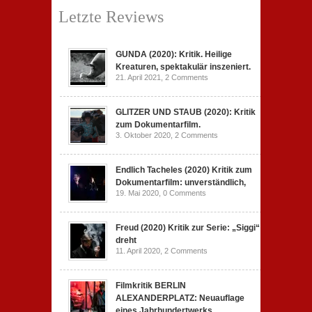
Letzte Reviews
GUNDA (2020): Kritik. Heilige
Kreaturen, spektakulär inszeniert.
21. April 2021,
2 Comments
GLITZER UND STAUB (2020): Kritik
zum Dokumentarfilm.
3. Oktober 2020,
2 Comments
Endlich Tacheles (2020) Kritik zum
Dokumentarfilm: unverständlich,
19. Mai 2020,
0 Comments
Freud (2020) Kritik zur Serie: „Siggi“
dreht
11. April 2020,
2 Comments
Filmkritik BERLIN
ALEXANDERPLATZ: Neuauflage
eines Jahrhundertwerks