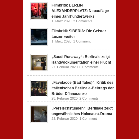
Filmkritik BERLIN
ALEXANDERPLATZ: Neuauflage
eines Jahrhundertwerks
1. März 2020,
2 Comments
Filmkritik SIBERIA: Die Geister
tanzen weiter
1. März 2020,
1 Comment
„Saudi Runaway“: Berlinale zeigt
Handydokumentation einer Flucht
27. Februar 2020,
0 Comments
„Favolacce (Bad Tales)“: Kritik des
italienischen Berlinale-Beitrags der
Brüder D’Innocenzo
25. Februar 2020,
2 Comments
„Persischstunden“: Berlinale zeigt
ungewöhnliches Holocaust-Drama
23. Februar 2020,
1 Comment