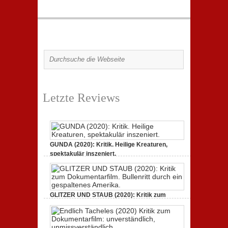
Letzte Reviews
GUNDA (2020): Kritik. Heilige Kreaturen,
spektakulär inszeniert.
zu
21. April 2021,
Keine Kommentare
GUNDA
(2020):
Kritik.
Heilige
Kreaturen,
GLITZER UND STAUB (2020): Kritik zum
spektakulär
Dokumentarfilm.
inszeniert.
zu
3. Oktober 2020,
Keine Kommentare
GLITZER
UND