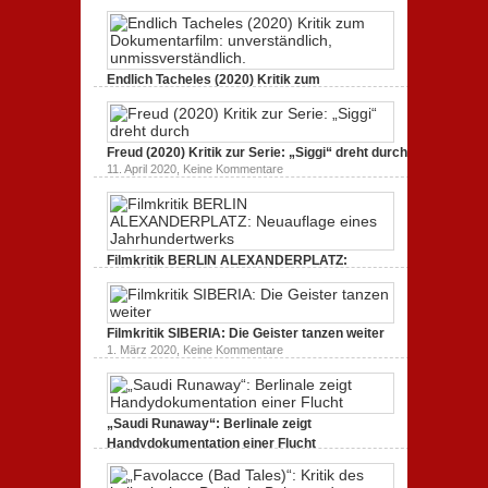
Dokumentarfilm. Bullenritt durch ein
inszeniert.
gespaltenes Amerika.
zu
3. Oktober 2020,
Keine Kommentare
GLITZER
UND
Endlich Tacheles (2020) Kritik zum
STAUB
(2020):
Dokumentarfilm: unverständlich,
Kritik
unmissverständlich.
zum
zu
19. Mai 2020,
Keine Kommentare
Dokumentarfilm.
Endlich
Bullenritt
Freud (2020) Kritik zur Serie: „Siggi“ dreht durch
Tacheles
durch
zu
11. April 2020,
Keine Kommentare
(2020)
ein
Freud
Kritik
gespaltenes
(2020)
zum
Amerika.
Kritik
Dokumentarfilm:
zur
unverständlich,
Serie:
unmissverständlich.
„Siggi“
Filmkritik BERLIN ALEXANDERPLATZ:
dreht
durch
Neuauflage eines Jahrhundertwerks
zu
1. März 2020,
Keine Kommentare
Filmkritik
BERLIN
Filmkritik SIBERIA: Die Geister tanzen weiter
ALEXANDERPLATZ:
Neuauflage
zu
1. März 2020,
Keine Kommentare
eines
Filmkritik
Jahrhundertwerks
SIBERIA:
Die
Geister
tanzen
„Saudi Runaway“: Berlinale zeigt
weiter
Handydokumentation einer Flucht
zu
27. Februar 2020,
Keine Kommentare
„Saudi
Runaway“: