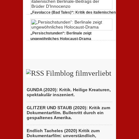
Berlinale
zeigt
Handydokumentation
„Favolacce (Bad Tales)“: Kritik des italienischen
einer
Berlinale-Beitrags der Brüder D’Innocenzo
Flucht
zu
25. Februar 2020,
Keine Kommentare
„Favolacce
(Bad
„Persischstunden“: Berlinale zeigt
Tales)“:
Kritik
ungewöhnliches Holocaust-Drama
des
zu
23. Februar 2020,
Keine Kommentare
italienischen
„Persischstunden“:
Berlinale-
Berlinale
Beitrags
zeigt
der
ungewöhnliches
Brüder
Holocaust-
D’Innocenzo
Drama
Filmblog filmverliebt
GUNDA (2020): Kritik. Heilige Kreaturen,
spektakulär inszeniert.
GLITZER UND STAUB (2020): Kritik zum
Dokumentarfilm. Bullenritt durch ein
gespaltenes Amerika.
Endlich Tacheles (2020) Kritik zum
Dokumentarfilm: unverständlich,