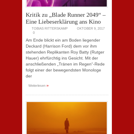
Kritik zu „Blade Runner 2049“ –
Eine Liebeserklärung ans Kino
TOBIAS RITTERSKAMP
OKTOBER 9, 2017
0
Am Ende blickt ein am Boden liegender
Deckard (Harrison Ford) dem vor ihm
stehenden Replikanten Roy Batty (Rutger
Hauer) ehrfürchtig ins Gesicht. Mit der
anschließenden „Tränen im Regen“-Rede
folgt einer der bewegendsten Monologe
der
»
Weiterlesen