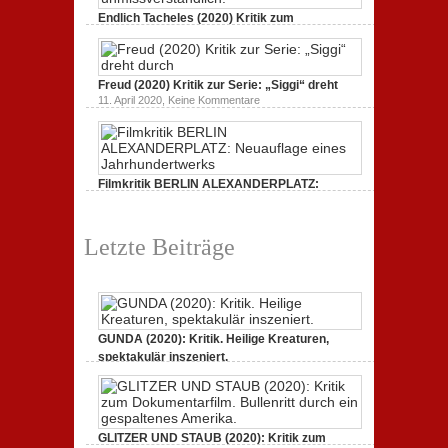
STAUB
(2020):
Endlich Tacheles (2020) Kritik zum
Kritik
Dokumentarfilm: unverständlich,
zum
zu
19. Mai 2020,
Keine Kommentare
Dokumentarfilm.
Endlich
Bullenritt
Tacheles
durch
Freud (2020) Kritik zur Serie: „Siggi“ dreht
(2020)
ein
Kritik
zu
gespaltenes
11. April 2020,
Keine Kommentare
zum
Freud
Amerika.
Dokumentarfilm:
(2020)
unverständlich,
Kritik
unmissverständlich.
zur
Serie:
„Siggi“
Filmkritik BERLIN ALEXANDERPLATZ:
dreht
durch
Neuauflage eines Jahrhundertwerks
zu
1. März 2020,
Keine Kommentare
Filmkritik
Letzte Beiträge
BERLIN
ALEXANDERPLATZ:
Neuauflage
eines
Jahrhundertwerks
GUNDA (2020): Kritik. Heilige Kreaturen,
spektakulär inszeniert.
zu
21. April 2021,
Keine Kommentare
GUNDA
(2020):
Kritik.
Heilige
Kreaturen,
GLITZER UND STAUB (2020): Kritik zum
spektakulär