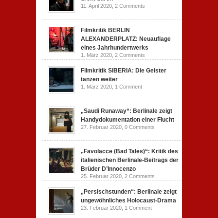
11. April 2020,
2 Comments
Filmkritik BERLIN
ALEXANDERPLATZ: Neuauflage
eines Jahrhundertwerks
1. März 2020,
2 Comments
Filmkritik SIBERIA: Die Geister
tanzen weiter
1. März 2020,
1 Comment
„Saudi Runaway“: Berlinale zeigt
Handydokumentation einer Flucht
27. Februar 2020,
0 Comments
„Favolacce (Bad Tales)“: Kritik des
italienischen Berlinale-Beitrags der
Brüder D’Innocenzo
25. Februar 2020,
2 Comments
„Persischstunden“: Berlinale zeigt
ungewöhnliches Holocaust-Drama
23. Februar 2020,
1 Comment