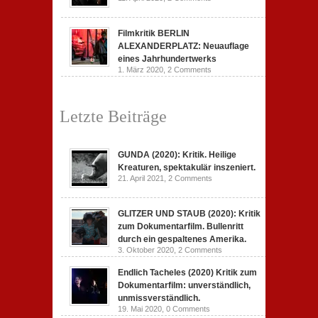
Filmkritik BERLIN
ALEXANDERPLATZ: Neuauflage
eines Jahrhundertwerks
1. März 2020,
2 Comments
Letzte Beiträge
GUNDA (2020): Kritik. Heilige
Kreaturen, spektakulär inszeniert.
21. April 2021,
2 Comments
GLITZER UND STAUB (2020): Kritik
zum Dokumentarfilm. Bullenritt
durch ein gespaltenes Amerika.
3. Oktober 2020,
2 Comments
Endlich Tacheles (2020) Kritik zum
Dokumentarfilm: unverständlich,
unmissverständlich.
19. Mai 2020,
0 Comments