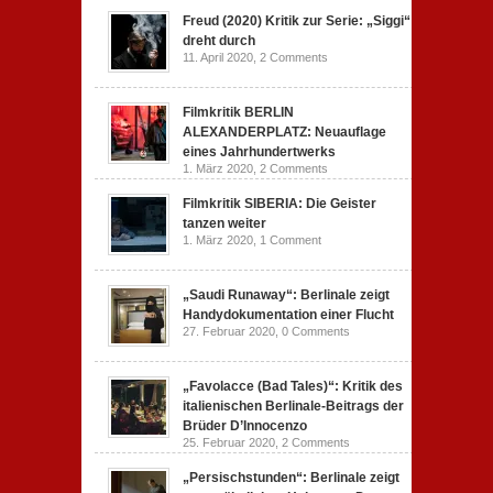
Freud (2020) Kritik zur Serie: „Siggi“
dreht durch
11. April 2020,
2 Comments
Filmkritik BERLIN
ALEXANDERPLATZ: Neuauflage
eines Jahrhundertwerks
1. März 2020,
2 Comments
Filmkritik SIBERIA: Die Geister
tanzen weiter
1. März 2020,
1 Comment
„Saudi Runaway“: Berlinale zeigt
Handydokumentation einer Flucht
27. Februar 2020,
0 Comments
„Favolacce (Bad Tales)“: Kritik des
italienischen Berlinale-Beitrags der
Brüder D’Innocenzo
25. Februar 2020,
2 Comments
„Persischstunden“: Berlinale zeigt