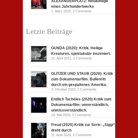
ALEXANDERPLATZ: Neuauflage
eines Jahrhundertwerks
1. März 2020,
2 Comments
Letzte Beiträge
GUNDA (2020): Kritik. Heilige
Kreaturen, spektakulär inszeniert.
21. April 2021,
2 Comments
GLITZER UND STAUB (2020): Kritik
zum Dokumentarfilm. Bullenritt
durch ein gespaltenes Amerika.
3. Oktober 2020,
2 Comments
Endlich Tacheles (2020) Kritik zum
Dokumentarfilm: unverständlich,
unmissverständlich.
19. Mai 2020,
0 Comments
Freud (2020) Kritik zur Serie: „Siggi“
dreht durch
11. April 2020,
2 Comments