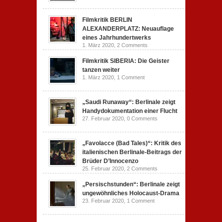
Filmkritik BERLIN
ALEXANDERPLATZ: Neuauflage
eines Jahrhundertwerks
1. März 2020,
2 Comments
Filmkritik SIBERIA: Die Geister
tanzen weiter
1. März 2020,
1 Comment
„Saudi Runaway“: Berlinale zeigt
Handydokumentation einer Flucht
27. Februar 2020,
0 Comments
„Favolacce (Bad Tales)“: Kritik des
italienischen Berlinale-Beitrags der
Brüder D’Innocenzo
25. Februar 2020,
2 Comments
„Persischstunden“: Berlinale zeigt
ungewöhnliches Holocaust-Drama
23. Februar 2020,
1 Comment