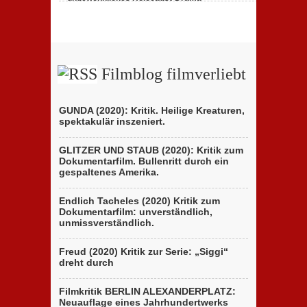
des
zu
23. Februar 2020,
Keine Kommentare
italienischen
„Persischstunden“:
Berlinale-
Berlinale
Beitrags
zeigt
der
ungewöhnliches
Brüder
Holocaust-
D’Innocenzo
Drama
Filmblog filmverliebt
GUNDA (2020): Kritik. Heilige Kreaturen,
spektakulär inszeniert.
GLITZER UND STAUB (2020): Kritik zum
Dokumentarfilm. Bullenritt durch ein
gespaltenes Amerika.
Endlich Tacheles (2020) Kritik zum
Dokumentarfilm: unverständlich,
unmissverständlich.
Freud (2020) Kritik zur Serie: „Siggi“
dreht durch
Filmkritik BERLIN ALEXANDERPLATZ:
Neuauflage eines Jahrhundertwerks