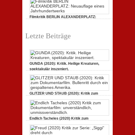
unverständlich,
Kritik
unmissverständlich.
zur
Serie:
„Siggi“
Filmkritik BERLIN ALEXANDERPLATZ:
dreht
durch
Neuauflage eines Jahrhundertwerks
zu
1. März 2020,
Keine Kommentare
Filmkritik
Letzte Beiträge
BERLIN
ALEXANDERPLATZ:
Neuauflage
eines
Jahrhundertwerks
GUNDA (2020): Kritik. Heilige Kreaturen,
spektakulär inszeniert.
zu
21. April 2021,
Keine Kommentare
GUNDA
(2020):
Kritik.
Heilige
Kreaturen,
GLITZER UND STAUB (2020): Kritik zum
spektakulär
Dokumentarfilm. Bullenritt durch ein
inszeniert.
gespaltenes Amerika.
zu
3. Oktober 2020,
Keine Kommentare
GLITZER
UND
Endlich Tacheles (2020) Kritik zum
STAUB
(2020):
Dokumentarfilm: unverständlich,
Kritik
unmissverständlich.
zum
zu
19. Mai 2020,
Keine Kommentare
Dokumentarfilm.