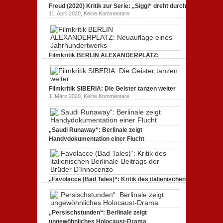
Endlich
Bullenritt
Freud (2020) Kritik zur Serie: „Siggi“ dreht durch
Tacheles
durch
zu
11. April 2020,
Keine Kommentare
(2020)
ein
Freud
Kritik
gespaltenes
(2020)
zum
Amerika.
Kritik
Dokumentarfilm:
zur
unverständlich,
Serie:
unmissverständlich.
„Siggi“
Filmkritik BERLIN ALEXANDERPLATZ:
dreht
durch
Neuauflage eines Jahrhundertwerks
zu
1. März 2020,
Keine Kommentare
Filmkritik
BERLIN
Filmkritik SIBERIA: Die Geister tanzen weiter
ALEXANDERPLATZ:
Neuauflage
zu
1. März 2020,
Keine Kommentare
eines
Filmkritik
Jahrhundertwerks
SIBERIA:
Die
Geister
tanzen
„Saudi Runaway“: Berlinale zeigt
weiter
Handydokumentation einer Flucht
zu
27. Februar 2020,
Keine Kommentare
„Saudi
Runaway“:
Berlinale
zeigt
Handydokumentation
„Favolacce (Bad Tales)“: Kritik des italienischen
einer
Berlinale-Beitrags der Brüder D’Innocenzo
Flucht
zu
25. Februar 2020,
Keine Kommentare
„Favolacce
(Bad
„Persischstunden“: Berlinale zeigt
Tales)“:
Kritik
ungewöhnliches Holocaust-Drama