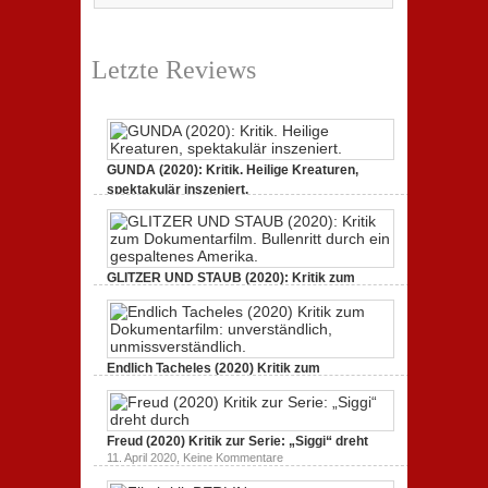
Letzte Reviews
GUNDA (2020): Kritik. Heilige Kreaturen,
spektakulär inszeniert.
zu
21. April 2021,
Keine Kommentare
GUNDA
(2020):
Kritik.
Heilige
Kreaturen,
GLITZER UND STAUB (2020): Kritik zum
spektakulär
Dokumentarfilm.
inszeniert.
zu
3. Oktober 2020,
Keine Kommentare
GLITZER
UND
STAUB
(2020):
Endlich Tacheles (2020) Kritik zum
Kritik
Dokumentarfilm: unverständlich,
zum
zu
19. Mai 2020,
Keine Kommentare
Dokumentarfilm.
Endlich
Bullenritt
Tacheles
durch
Freud (2020) Kritik zur Serie: „Siggi“ dreht
(2020)
ein
Kritik
zu
gespaltenes
11. April 2020,
Keine Kommentare
zum
Freud
Amerika.
Dokumentarfilm:
(2020)