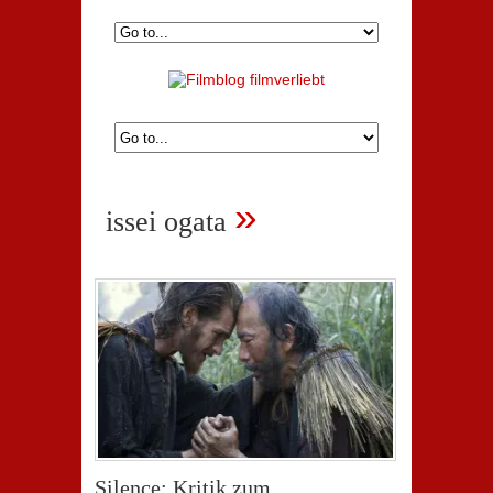
»
issei ogata
Silence: Kritik zum