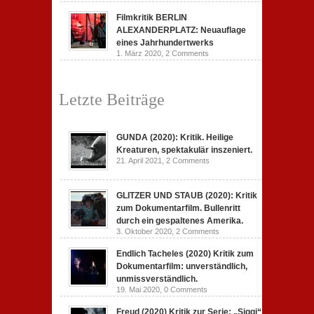
Filmkritik BERLIN
ALEXANDERPLATZ: Neuauflage
eines Jahrhundertwerks
1. März 2020,
2 Comments
Letzte Beiträge
GUNDA (2020): Kritik. Heilige
Kreaturen, spektakulär inszeniert.
21. April 2021,
2 Comments
GLITZER UND STAUB (2020): Kritik
zum Dokumentarfilm. Bullenritt
durch ein gespaltenes Amerika.
3. Oktober 2020,
2 Comments
Endlich Tacheles (2020) Kritik zum
Dokumentarfilm: unverständlich,
unmissverständlich.
19. Mai 2020,
0 Comments
Freud (2020) Kritik zur Serie: „Siggi“