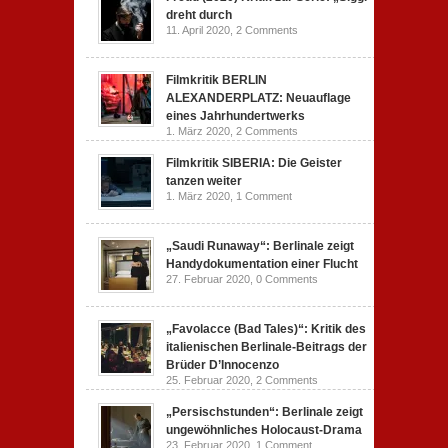
dreht durch
11. April 2020,
2 Comments
Filmkritik BERLIN
ALEXANDERPLATZ: Neuauflage
eines Jahrhundertwerks
1. März 2020,
2 Comments
Filmkritik SIBERIA: Die Geister
tanzen weiter
1. März 2020,
1 Comment
„Saudi Runaway“: Berlinale zeigt
Handydokumentation einer Flucht
27. Februar 2020,
0 Comments
„Favolacce (Bad Tales)“: Kritik des
italienischen Berlinale-Beitrags der
Brüder D’Innocenzo
25. Februar 2020,
2 Comments
„Persischstunden“: Berlinale zeigt
ungewöhnliches Holocaust-Drama
23. Februar 2020,
1 Comment