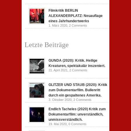
Filmkritik BERLIN
ALEXANDERPLATZ: Neuauflage
eines Jahrhundertwerks
1. März 2020,
2 Comments
Letzte Beiträge
GUNDA (2020): Kritik. Heilige
Kreaturen, spektakulär inszeniert.
21. April 2021,
2 Comments
GLITZER UND STAUB (2020): Kritik
zum Dokumentarfilm. Bullenritt
durch ein gespaltenes Amerika.
3. Oktober 2020,
2 Comments
Endlich Tacheles (2020) Kritik zum
Dokumentarfilm: unverständlich,
unmissverständlich.
19. Mai 2020,
0 Comments