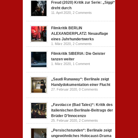
Freud (2020) Kritik zur Serie: „Siggi“
dreht durch
11. April 2020,
2 Comments
Filmkritik BERLIN
ALEXANDERPLATZ: Neuauflage
eines Jahrhundertwerks
1. März 2020,
2 Comments
Filmkritik SIBERIA: Die Geister
tanzen weiter
1. März 2020,
1 Comment
„Saudi Runaway“: Berlinale zeigt
Handydokumentation einer Flucht
27. Februar 2020,
0 Comments
„Favolacce (Bad Tales)“: Kritik des
italienischen Berlinale-Beitrags der
Brüder D’Innocenzo
25. Februar 2020,
2 Comments
„Persischstunden“: Berlinale zeigt
ungewöhnliches Holocaust-Drama