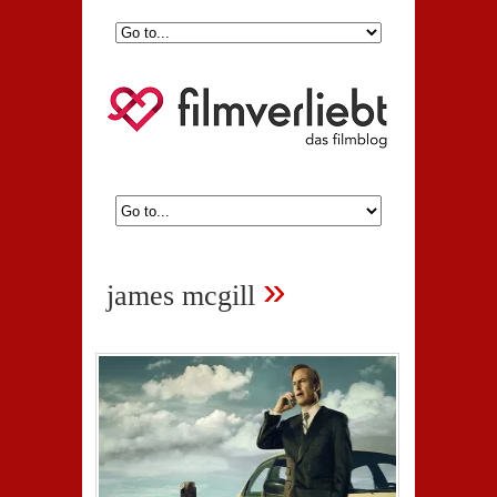
»
james mcgill