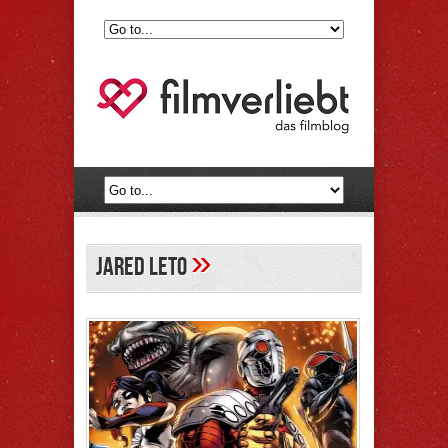
»
jared leto