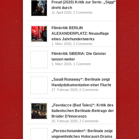
Freud (2020) Kritik zur Serie: „Siggi“
dreht durch
11. April 2020,
2 Comments
Filmkritik BERLIN
ALEXANDERPLATZ: Neuauflage
eines Jahrhundertwerks
1. März 2020,
2 Comments
Filmkritik SIBERIA: Die Geister
tanzen weiter
1. März 2020,
1 Comment
„Saudi Runaway“: Berlinale zeigt
Handydokumentation einer Flucht
27. Februar 2020,
0 Comments
„Favolacce (Bad Tales)“: Kritik des
italienischen Berlinale-Beitrags der
Brüder D’Innocenzo
25. Februar 2020,
2 Comments
„Persischstunden“: Berlinale zeigt
ungewöhnliches Holocaust-Drama