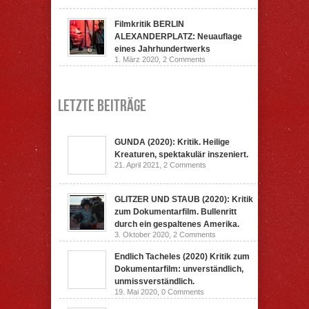
Filmkritik BERLIN
ALEXANDERPLATZ: Neuauflage
eines Jahrhundertwerks
1. März 2020,
2 Comments
Letzte Beiträge
GUNDA (2020): Kritik. Heilige
Kreaturen, spektakulär inszeniert.
21. April 2021,
2 Comments
GLITZER UND STAUB (2020): Kritik
zum Dokumentarfilm. Bullenritt
durch ein gespaltenes Amerika.
3. Oktober 2020,
2 Comments
Endlich Tacheles (2020) Kritik zum
Dokumentarfilm: unverständlich,
unmissverständlich.
19. Mai 2020,
0 Comments