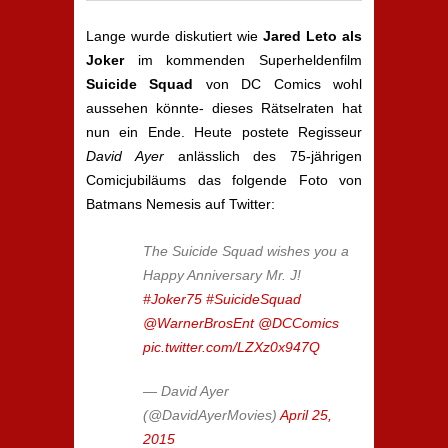
Lange wurde diskutiert wie
Jared Leto als
Joker
im kommenden Superheldenfilm
Suicide Squad
von DC Comics wohl
aussehen könnte- dieses Rätselraten hat
nun ein Ende. Heute postete Regisseur
David Ayer
anlässlich des 75-jährigen
Comicjubiläums das folgende Foto von
Batmans Nemesis auf Twitter:
The Suicide Squad wishes you a
Happy Anniversary Mr. J!
#Joker75
#SuicideSquad
@WarnerBrosEnt
@DCComics
pic.twitter.com/LZXz0x947Q
— David Ayer
(@DavidAyerMovies)
April 25,
2015