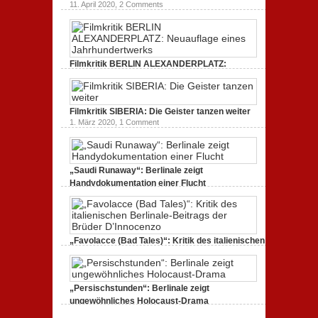
11. April 2020,
2 Comments
Filmkritik BERLIN ALEXANDERPLATZ:
Neuauflage eines Jahrhundertwerks
1. März 2020,
2 Comments
Filmkritik SIBERIA: Die Geister tanzen weiter
1. März 2020,
1 Comment
„Saudi Runaway“: Berlinale zeigt
Handydokumentation einer Flucht
27. Februar 2020,
0 Comments
„Favolacce (Bad Tales)“: Kritik des italienischen
Berlinale-Beitrags der Brüder D’Innocenzo
25. Februar 2020,
2 Comments
„Persischstunden“: Berlinale zeigt
ungewöhnliches Holocaust-Drama
23. Februar 2020,
1 Comment