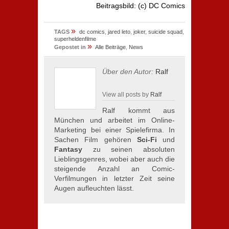
Beitragsbild: (c) DC Comics
»
TAGS
dc comics
,
jared leto
,
joker
,
suicide squad
,
superheldenfilme
»
Gepostet in
Alle Beiträge
,
News
Über den Autor:
Ralf
View all posts by
Ralf
Ralf kommt aus
München und arbeitet im Online-
Marketing bei einer Spielefirma. In
Sachen Film gehören
Sci-Fi
und
Fantasy
zu seinen absoluten
Lieblingsgenres, wobei aber auch die
steigende Anzahl an Comic-
Verfilmungen in letzter Zeit seine
Augen aufleuchten lässt.