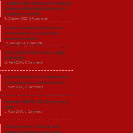
GLITZER UND STAUB (2020): Kritik zum
Dokumentarfilm. Bullenritt durch ein
gespaltenes Amerika.
3. Oktober 2020,
2 Comments
Endlich Tacheles (2020) Kritik zum
Dokumentarfilm: unverständlich,
unmissverständlich.
19. Mai 2020,
0 Comments
Freud (2020) Kritik zur Serie: „Siggi“
dreht durch
11. April 2020,
2 Comments
Filmkritik BERLIN ALEXANDERPLATZ:
Neuauflage eines Jahrhundertwerks
1. März 2020,
2 Comments
Filmkritik SIBERIA: Die Geister tanzen
weiter
1. März 2020,
1 Comment
„Saudi Runaway“: Berlinale zeigt
Handydokumentation einer Flucht