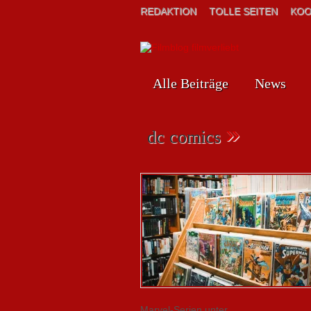
REDAKTION
TOLLE SEITEN
KOO
Alle Beiträge
News
»
dc comics
Marvel-Serien unter