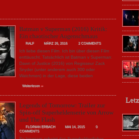
Batman v Superman (2016) Kritik:
Ein chaotischer Augenschmaus
RALF
MÄRZ 26, 2016
2 COMMENTS
Ich liebe diesen Film. Ich bin über diesen Film
enttäuscht. Tatsächlich ist Batman v Superman:
Dawn of Justice (2016) von Regisseur Zack
Snyder (unter anderem auch 300 oder
Watchmen) in der Lage, diese beiden
»
Weiterlesen
Letz
Legends of Tomorrow: Trailer zur
Spin-off Superheldenserie von Arrow
und The Flash
FLORIAN ERBACH
MAI 14, 2015
0
COMMENTS
So langsam scheint das Superheldenfieber