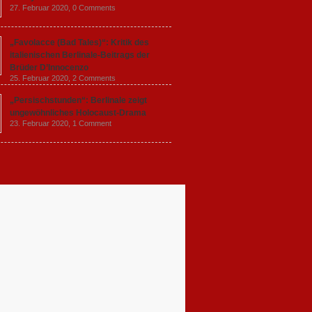
27. Februar 2020,
0 Comments
„Favolacce (Bad Tales)“: Kritik des
italienischen Berlinale-Beitrags der
Brüder D’Innocenzo
25. Februar 2020,
2 Comments
„Persischstunden“: Berlinale zeigt
ungewöhnliches Holocaust-Drama
23. Februar 2020,
1 Comment