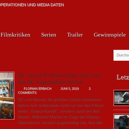
PERATIONEN UND MEDIA DATEN
Filmkritiken
Serien
Trailer
Gewinnspiele
DC Serien ᐅ Reihenfolge und Liste
Letz
der DC-Superhelden-Serien
FLORIAN ERBACH
JUNI 5, 2019
2
COMMENTS
DC und Marvel, die größten Comic-Universen,
liefern sich mittlerweile nicht nur bei den Filmen
einen „Output-Kampf“, sondern auch bei den
Serien. Während Marvel im Zuge der Disney-
Übernahme, kürzlich angekündigt hat, fast alle