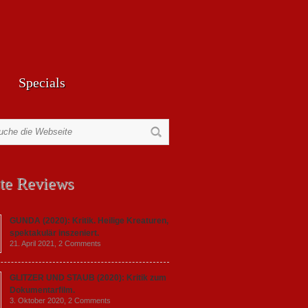
Specials
te Reviews
GUNDA (2020): Kritik. Heilige Kreaturen,
spektakulär inszeniert.
21. April 2021,
2 Comments
GLITZER UND STAUB (2020): Kritik zum
Dokumentarfilm.
3. Oktober 2020,
2 Comments