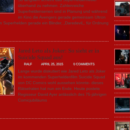
überhand zu nehmen. Zahlenreiche
Superheldenserien sind in Planung und während
im Kino die Avengers gerade gemeinsam Ultron
 Superhelden gerade ein Blinder, „Daredevil„, für Ordnung
Jared Leto als Joker: So sieht er in
Suicide Squad aus!
RALF
APRIL 25, 2015
0 COMMENTS
Lange wurde diskutiert wie Jared Leto als Joker
im kommenden Superheldenfilm Suicide Squad
von DC Comics wohl aussehen könnte- dieses
Rätselraten hat nun ein Ende. Heute postete
Regisseur David Ayer anlässlich des 75-jährigen
Comicjubiläums